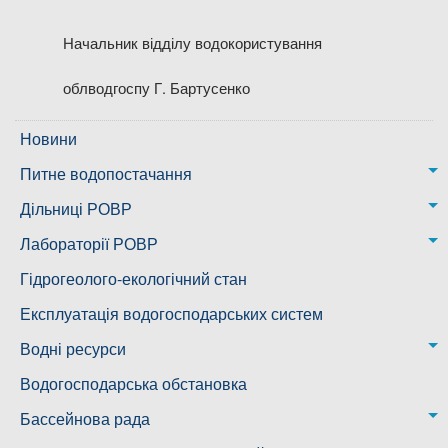
Начальник відділу водокористування
облводгоспу Г. Бартусенко
Новини
Питне водопостачання
м. Миколаїв
Дільниці РОВР
Казанківська ТГ
Новоодеська дільниця – водогін № 1,2
Лабораторії РОВР
Воскресенська дільниця – водогін № 3
Лабораторія моніторингу вод
Гідрогеолого-екологічний стан
Ковалівська дільниця
Лабораторія питного водопостачання
Експлуатація водогосподарських систем
Новобузька дільниця
Водні ресурси
Снігурівська дільниця
Режими роботи водних об’єктів
Водогосподарська обстановка
Дільниця з обслуговування насосного обладнання та
Бассейнова рада
водоочисних установок