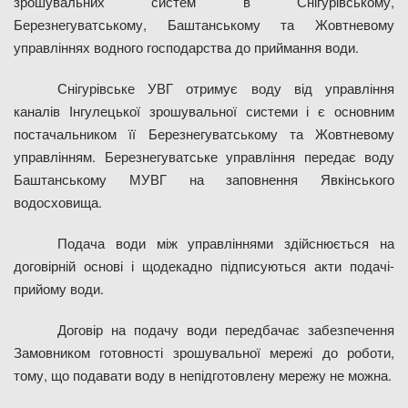
зрошувальних систем в Снігурівському,
Березнегуватському, Баштанському та Жовтневому
управліннях водного господарства до приймання води.
Снігурівське УВГ отримує воду від управління
каналів Інгулецької зрошувальної системи і є основним
постачальником її Березнегуватському та Жовтневому
управлінням. Березнегуватське управління передає
воду
Баштанському МУВГ на заповнення Явкінського
водосховища.
Подача води між управліннями здійснюється на
договірній основі і щодекадно підписуються акти подачі-
прийому води.
Договір на подачу води передбачає забезпечення
Замовником готовності зрошувальної мережі до роботи,
тому, що подавати
воду в непідготовлену мережу не можна.