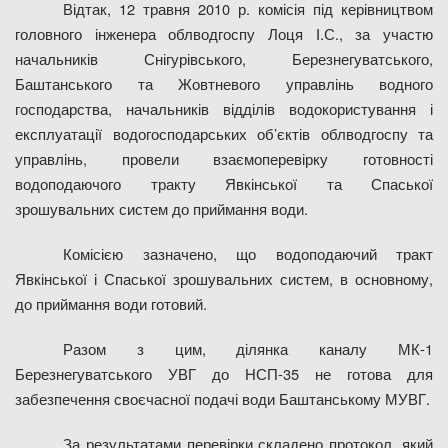
Відтак, 12 травня 2010 р. комісія під керівництвом
головного інженера облводгоспу Лоця І.С., за участю
начальників Снігурівського, Березнегуватського,
Баштанського та Жовтневого управлінь водного
господарства, начальників відділів водокористування і
експлуатації водогосподарських об’єктів облводгоспу та
управлінь, провели взаємоперевірку готовності
водоподаючого тракту Явкінської та Спаської
зрошувальних систем до приймання води.
Комісією зазначено, що
водоподаючий тракт
Явкінської і Спаської зрошувальних систем, в основному,
до приймання води готовий.
Разом з цим, ділянка каналу МК-1
Березнегуватського УВГ до НСП-35 не готова для
забезпечення своєчасної подачі води Баштанському МУВГ.
За результатами перевірки складено протокол, який