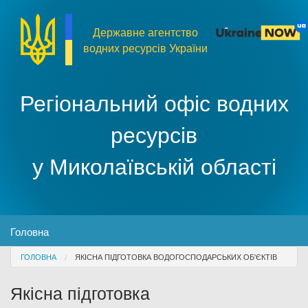
Перейти до основного матеріалу
Державне агентство
водних ресурсів України
Регіональний офіс водних
ресурсів
у Миколаївській області
MENU
Головна
You are here
ГОЛОВНА
ЯКІСНА ПІДГОТОВКА ВОДОГОСПОДАРСЬКИХ ОБ'ЄКТІВ
Про організацію
Якісна підготовка
Доступ до публічної інформації