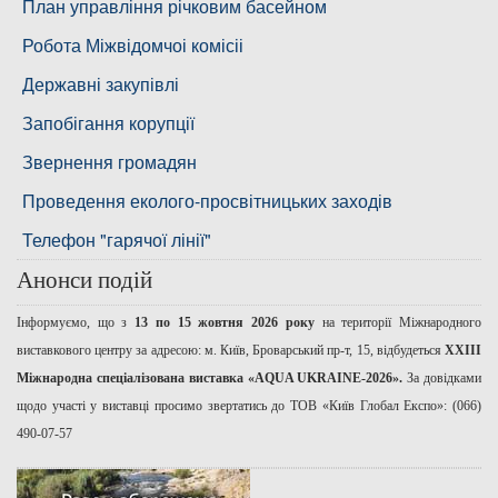
Басейнова рада Південного Бугу
План управління річковим басейном
Басейнова рада нижнього Дніпра
Робота Міжвідомчоі комісіі
Басейнова рада річок Причорномор'я
Державні закупівлі
Запобігання корупції
Звернення громадян
Проведення еколого-просвітницьких заходів
Телефон "гарячої лінії"
Анонси подій
Інформуємо, що з
13 по 15 жовтня 2026 року
на території Міжнародного
виставкового центру за адресою: м. Київ, Броварський пр-т, 15, відбудеться
ХХІІІ
Міжнародна спеціалізована виставка «AQUA UKRAINE-2026».
За довідками
щодо участі у виставці просимо звертатись до ТОВ «Київ Глобал Експо»: (066)
490-07-57