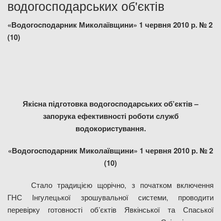
водогосподарських об'єктів
Дозвіл на спеціальне водокористування
«Водогосподарник Миколаївщини» 1 червня 2010 р. № 2
(10)
Платні послуги
Якісна підготовка водогосподарських об’єктів –
запорука ефективності роботи служб
водокористування.
«Водогосподарник Миколаївщини» 1 червня 2010 р. № 2
(10)
Стало традицією щорічно, з початком включення
ГНС Інгулецької зрошувальної системи, проводити
перевірку готовності об’єктів Явкінської та Спаської