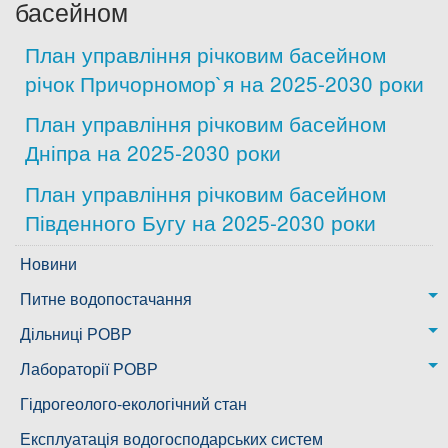
басейном
Дозвіл на спеціальне водокористування
План управління річковим басейном
річок Причорномор`я на 2025-2030 роки
Платні послуги
План управління річковим басейном
Дніпра на 2025-2030 роки
План управління річковим басейном
Південного Бугу на 2025-2030 роки
Новини
Питне водопостачання
м. Миколаїв
Дільниці РОВР
Казанківська ТГ
Новоодеська дільниця – водогін № 1,2
Лабораторії РОВР
Воскресенська дільниця – водогін № 3
Лабораторія моніторингу вод
Гідрогеолого-екологічний стан
Ковалівська дільниця
Лабораторія питного водопостачання
Експлуатація водогосподарських систем