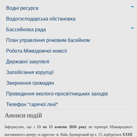
Новобузька дільниця
Водні ресурси
Снігурівська дільниця
Режими роботи водних об’єктів
Водогосподарська обстановка
Дільниця з обслуговування насосного обладнання та
Бассейнова рада
водоочисних установок
Басейнова рада Південного Бугу
План управління річковим басейном
Басейнова рада нижнього Дніпра
Робота Міжвідомчоі комісіі
Басейнова рада річок Причорномор'я
Державні закупівлі
Запобігання корупції
Звернення громадян
Проведення еколого-просвітницьких заходів
Телефон "гарячої лінії"
Анонси подій
Інформуємо, що з
13 по 15 жовтня 2026 року
на території Міжнародного
виставкового центру за адресою: м. Київ, Броварський пр-т, 15, відбудеться
ХХІІІ