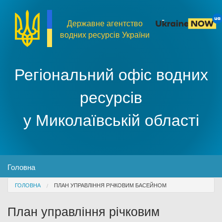
Перейти до основного матеріалу
Державне агентство
водних ресурсів України
Регіональний офіс водних
ресурсів
у Миколаївській області
MENU
Головна
You are here
ГОЛОВНА
ПЛАН УПРАВЛІННЯ РІЧКОВИМ БАСЕЙНОМ
Про організацію
План управління річковим
Доступ до публічної інформації