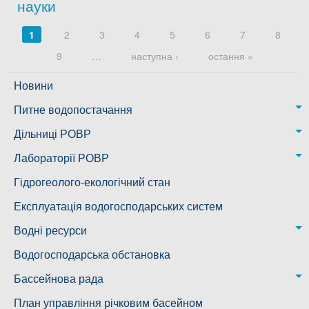
науки
Сторінки
1
2
3
4
5
6
7
8
9
…
наступна ›
остання »
Новини
Питне водопостачання
м. Миколаїв
Дільниці РОВР
Казанківська ТГ
Новоодеська дільниця – водогін № 1,2
Лабораторії РОВР
Воскресенська дільниця – водогін № 3
Лабораторія моніторингу вод
Гідрогеолого-екологічний стан
Ковалівська дільниця
Лабораторія питного водопостачання
Експлуатація водогосподарських систем
Новобузька дільниця
Водні ресурси
Снігурівська дільниця
Режими роботи водних об’єктів
Водогосподарська обстановка
Дільниця з обслуговування насосного обладнання та
Бассейнова рада
водоочисних установок
Басейнова рада Південного Бугу
План управління річковим басейном