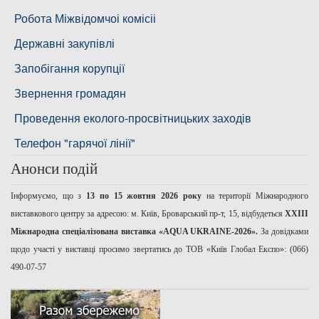
Басейнова рада нижнього Дніпра
Робота Міжвідомчоі комісіі
Басейнова рада річок Причорномор'я
Державні закупівлі
Запобігання корупції
Звернення громадян
Проведення еколого-просвітницьких заходів
Телефон "гарячої лінії"
Анонси подій
Інформуємо, що з
13 по 15 жовтня 2026 року
на території Міжнародного
виставкового центру за адресою: м. Київ, Броварський пр-т, 15, відбудеться
ХХІІІ
Міжнародна спеціалізована виставка «AQUA UKRAINE-2026».
За довідками
щодо участі у виставці просимо звертатись до ТОВ «Київ Глобал Експо»: (066)
490-07-57