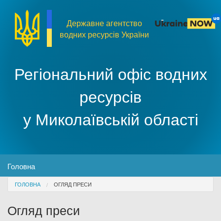
Перейти до основного матеріалу
Державне агентство
водних ресурсів України
Регіональний офіс водних
ресурсів
у Миколаївській області
MENU
Головна
You are here
ГОЛОВНА
ОГЛЯД ПРЕСИ
Про організацію
Огляд преси
Доступ до публічної інформації