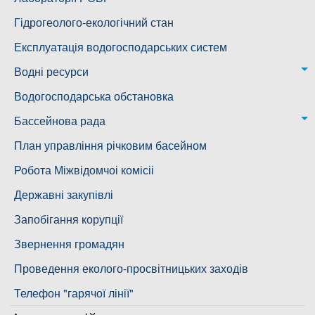
Воскресенська дільниця – водогін № 3
Лабораторія моніторингу вод
Гідрогеолого-екологічний стан
Ковалівська дільниця
Лабораторія питного водопостачання
Експлуатація водогосподарських систем
Новобузька дільниця
Водні ресурси
Снігурівська дільниця
Режими роботи водних об’єктів
Водогосподарська обстановка
Дільниця з обслуговування насосного обладнання та
Бассейнова рада
водоочисних установок
Басейнова рада Південного Бугу
План управління річковим басейном
Басейнова рада нижнього Дніпра
Робота Міжвідомчоі комісіі
Басейнова рада річок Причорномор'я
Державні закупівлі
Запобігання корупції
Звернення громадян
Проведення еколого-просвітницьких заходів
Телефон "гарячої лінії"