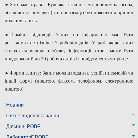
►
Хто має право: Будь-яка фізична чи юридична особа,
об'єднання громадян (в т.ч. іноземці) без пояснення причин
подання запиту.
►
Терміни відповіді: Запит на інформацію має бути
розглянуто не пізніше 5 робочих днів. У разі, якщо запит
стосується великого обсягу інформації, строк може бути
продовжений до 20 робочих днів із повідомленням про це.
►
Форми запиту: Запит можна подати в усній, письмовій чи
іншій формі (поштою, факсом, телефоном, електронною
поштою).
Новини
Питне водопостачання
м. Миколаїв
Дільниці РОВР
Казанківська ТГ
Новоодеська дільниця – водогін № 1,2
Лабораторії РОВР