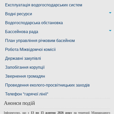
Ковалівська дільниця
Лабораторія питного водопостачання
Експлуатація водогосподарських систем
Новобузька дільниця
Водні ресурси
Снігурівська дільниця
Режими роботи водних об’єктів
Водогосподарська обстановка
Дільниця з обслуговування насосного обладнання та
Бассейнова рада
водоочисних установок
Басейнова рада Південного Бугу
План управління річковим басейном
Басейнова рада нижнього Дніпра
Робота Міжвідомчоі комісіі
Басейнова рада річок Причорномор'я
Державні закупівлі
Запобігання корупції
Звернення громадян
Проведення еколого-просвітницьких заходів
Телефон "гарячої лінії"
Анонси подій
Інформуємо, що з
13 по 15 жовтня 2026 року
на території Міжнародного