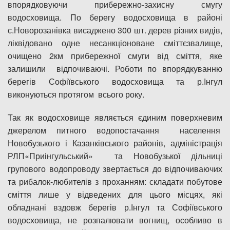
впорядковуючи прибережно-захисну смугу
водосховища. По берегу водосховища в районі
с.Новорозанівка висаджено 300 шт. дерев різних видів,
ліквідовано одне несанкціоноване сміттєзвалище,
очищено 2км прибережної смуги від сміття, яке
залишили відпочиваючі. Роботи по впорядкуванню
берегів Софіївського водосховища та р.Інгул
виконуються протягом всього року.
Так як водосховище являється єдиним поверхневим
джерелом питного водопостачання населення
Новобузького і Казанківського районів, адміністрація
РЛП«Приінгульський» та Новобузької дільниці
групового водопроводу звертається до відпочиваючих
та рибалок-любителів з проханням: складати побутове
сміття лише у відведених для цього місцях, які
обладнані вздовж берегів р.Інгул та Софіївського
водосховища, не розпалювати вогнищ, особливо в