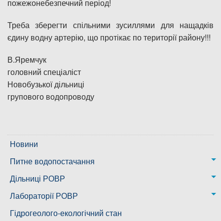
пожежонебезпечний період!
Треба зберегти спільними зусиллями для нащадків
єдину водну артерію, що протікає по території району!!!
В.Яремчук
головний спеціаліст
Новобузької дільниці
групового водопроводу
Новини
Питне водопостачання
м. Миколаїв
Дільниці РОВР
Казанківська ТГ
Новоодеська дільниця – водогін № 1,2
Лабораторії РОВР
Воскресенська дільниця – водогін № 3
Лабораторія моніторингу вод
Гідрогеолого-екологічний стан