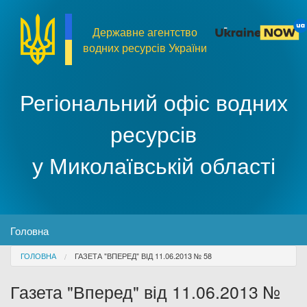
Перейти до основного матеріалу
Державне агентство
водних ресурсів України
Регіональний офіс водних
ресурсів
у Миколаївській області
MENU
Головна
You are here
ГОЛОВНА
ГАЗЕТА "ВПЕРЕД" ВІД 11.06.2013 № 58
Про організацію
Газета "Вперед" від 11.06.2013 №
Доступ до публічної інформації