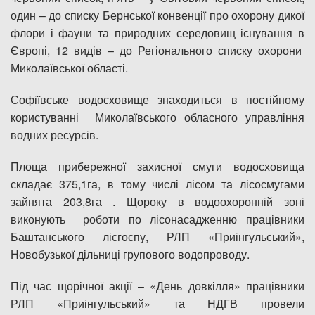
один – до списку Бернської конвенції про охорону дикої
флори і фауни та природних середовищ існування в
Європі, 12 видів – до Регіонального списку охорони
Миколаївської області.
Софіївське водосховище знаходиться в постійному
користуванні Миколаївського обласного управління
водних ресурсів.
Площа прибережної захисної смуги водосховища
складає 375,1га, в тому числі лісом та лісосмугами
зайнята 203,8га . Щороку в водоохоронній зоні
виконують роботи по лісонасадженню працівники
Баштанського лісгоспу, РЛП «Приінгульський»,
Новобузької дільниці групового водопроводу.
Під час щорічної акції – «День довкілля» працівники
РЛП «Приінгульський» та НДГВ провели