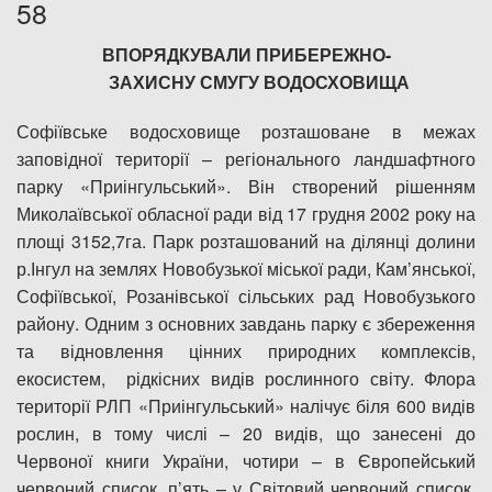
58
Дозвіл на спеціальне водокористування
ВПОРЯДКУВАЛИ ПРИБЕРЕЖНО-
ЗАХИСНУ СМУГУ ВОДОСХОВИЩА
Платні послуги
Софіївське водосховище розташоване в межах
заповідної території – регіонального ландшафтного
парку «Приінгульський». Він створений рішенням
Миколаївської обласної ради від 17 грудня 2002 року на
площі 3152,7га. Парк розташований на ділянці долини
р.Інгул на землях Новобузької міської ради, Кам’янської,
Софіївської, Розанівської сільських рад Новобузького
району. Одним з основних завдань парку є збереження
та відновлення цінних природних комплексів,
екосистем, рідкісних видів рослинного світу. Флора
території РЛП «Приінгульський» налічує біля 600 видів
рослин, в тому числі – 20 видів, що занесені до
Червоної книги України, чотири – в Європейський
червоний список, п’ять – у Світовий червоний список,