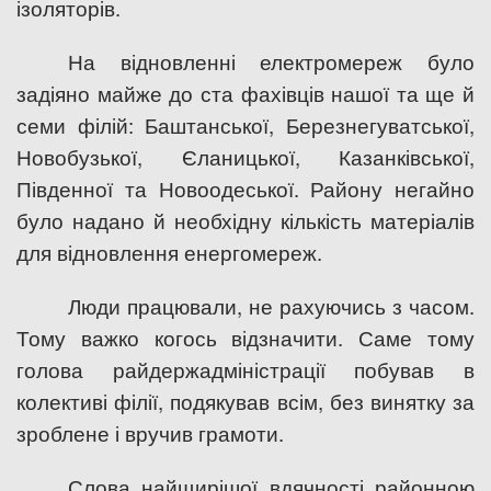
ізоляторів.
На відновленні електромереж було
задіяно майже до ста фахівців нашої та ще й
семи філій: Баштанської, Березнегуватської,
Новобузької, Єланицької, Казанківської,
Південної та Новоодеської. Району негайно
було надано й необхідну кількість матеріалів
для відновлення енергомереж.
Люди працювали, не рахуючись з часом.
Тому важко когось відзначити. Саме тому
голова райдержадміністрації побував в
колективі філії, подякував всім, без винятку за
зроблене і вручив грамоти.
Слова найщирішої вдячності районною