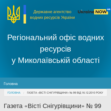
Перейти до основного матеріалу
Державне агентство
водних ресурсів України
Регіональний офіс водних
ресурсів
у Миколаївській області
MENU
Головна
You are here
ГОЛОВНА
ГАЗЕТА «ВІСТІ СНІГУРІВЩИНИ» № 99 ВІД 16.12.2010 РОКУ
Про організацію
Газета «Вісті Снігурівщини» № 99
Доступ до публічної інформації