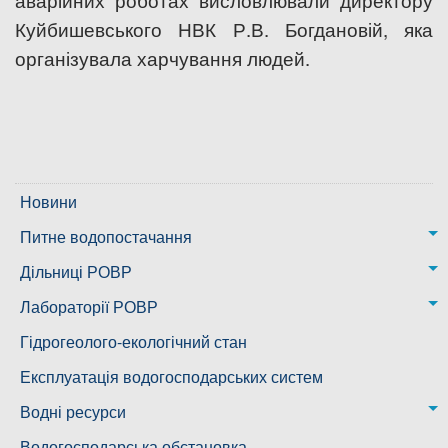
аварійних роботах висловлювали директору
Куйбишевського НВК Р.В. Богдановій, яка
організувала харчування людей.
Новини
Питне водопостачання
м. Миколаїв
Дільниці РОВР
Казанківська ТГ
Новоодеська дільниця – водогін № 1,2
Лабораторії РОВР
Воскресенська дільниця – водогін № 3
Лабораторія моніторингу вод
Гідрогеолого-екологічний стан
Ковалівська дільниця
Лабораторія питного водопостачання
Експлуатація водогосподарських систем
Новобузька дільниця
Водні ресурси
Снігурівська дільниця
Режими роботи водних об’єктів
Водогосподарська обстановка