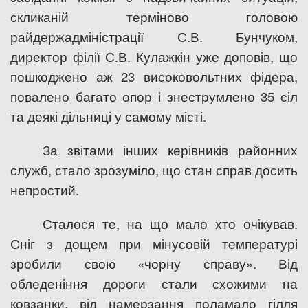
скликаній терміново головою
райдержадміністрації С.В. Бунчуком,
директор філії С.В. Кулажкін уже доповів, що
пошкоджено аж 23 високовольтних фідера,
повалено багато опор і знеструмлено 35 сіл
та деякі дільниці у самому місті.
За звітами інших керівників районних
служб, стало зрозуміло, що стан справ досить
непростий.
Сталося те, на що мало хто очікував.
Сніг з дощем при мінусовій температурі
зробили свою «чорну справу». Від
обледеніння дороги стали схожими на
ковзанки, від намерзання поламало гілля