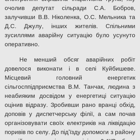
очолив депутат сільради С.А. Бобров,
залучивши В.В. Ніколенка, О.С. Мельника та
Д.С. Джулу, інших жителів. Спільними
зусиллями аварійну ситуацію було усунуто
оперативно.
Не менший обсяг аварійних робіт
довелося виконати і в селі Куйбишеве.
Місцевий головний енергетик
сільгосппідприємства В.М. Танчак, людина з
неабияким досвідом у енергетиці ситуацію
оцінив відразу. Зробивши рано вранці обхід,
доповів у диспетчерську філії, а сам почав
організовувати своїх електриків на ліквідацію
поривів по селу. До під’їзду допомоги з району