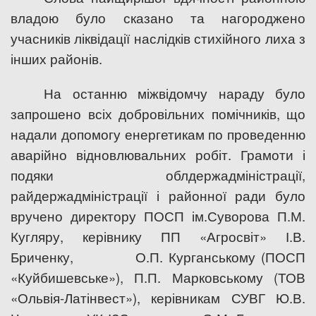
владою було сказано та нагороджено
учасників ліквідації наслідків стихійного лиха з
інших районів.
На останню міжвідомчу нараду було
запрошено всіх добровільних помічників, що
надали допомогу енергетикам по проведенню
аварійно відновлювальних робіт. Грамоти і
подяки облдержадміністрації,
райдержадміністрації і районної ради було
вручено директору ПОСП ім.Суворова П.М.
Кугляру, керівнику ПП «Агросвіт» І.В.
Бриченку,
О.П. Курганському (ПОСП
«Куйбишевське»), П.П. Марковському (ТОВ
«Ольвія-Латінвест»), керівникам СУВГ Ю.В.