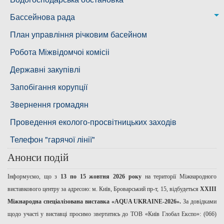
Дільниця з обслуговування насосного обладнання та
Бассейнова рада
водоочисних установок
Басейнова рада Південного Бугу
План управління річковим басейном
Басейнова рада нижнього Дніпра
Робота Міжвідомчоі комісіі
Басейнова рада річок Причорномор'я
Державні закупівлі
Запобігання корупції
Звернення громадян
Проведення еколого-просвітницьких заходів
Телефон "гарячої лінії"
Анонси подій
Інформуємо, що з
13 по 15 жовтня 2026 року
на території Міжнародного
виставкового центру за адресою: м. Київ, Броварський пр-т, 15, відбудеться
ХХІІІ
Міжнародна спеціалізована виставка «AQUA UKRAINE-2026».
За довідками
щодо участі у виставці просимо звертатись до ТОВ «Київ Глобал Експо»: (066)