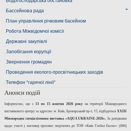
Снігурівська дільниця
Режими роботи водних об’єктів
Водогосподарська обстановка
Дільниця з обслуговування насосного обладнання та
Бассейнова рада
водоочисних установок
Басейнова рада Південного Бугу
План управління річковим басейном
Басейнова рада нижнього Дніпра
Робота Міжвідомчоі комісіі
Басейнова рада річок Причорномор'я
Державні закупівлі
Запобігання корупції
Звернення громадян
Проведення еколого-просвітницьких заходів
Телефон "гарячої лінії"
Анонси подій
Інформуємо, що з
13 по 15 жовтня 2026 року
на території Міжнародного
виставкового центру за адресою: м. Київ, Броварський пр-т, 15, відбудеться
ХХІІІ
Міжнародна спеціалізована виставка «AQUA UKRAINE-2026».
За довідками
щодо участі у виставці просимо звертатись до ТОВ «Київ Глобал Експо»: (066)