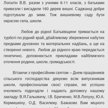
Лопатін В.В. разом з учнями 6-11 класів, з батьками
привезли і висадили 160 дерев вишні. Саджанці добре
підготували до зими. Тож вишневому саду бути
окрасою села, школи.
Любов до рідної Батьківщини тримається на
турботі по рідний край, дбайливому збереженні набутих
предками духовних та матеріальних надбань, а ще на
створенні нового. Любов до рідного краю передається
генетично, доповнюється прикладами найближчого
оточення родини, школи, громадськості.
Вітаючи з професійним святом – Днем працівників
сільського господарства дякуємо всім випускникам
школи, професіоналам своєї справи, які успішно
очолюють підрозділи і надають допомогу нашому
закладу: В.Я.Гальовичу, І.В. Бриченко, М.В.Лопуху, Ю.А.
Кормишкіну, О.Д. Василюку. Бажаємо Вам міцного