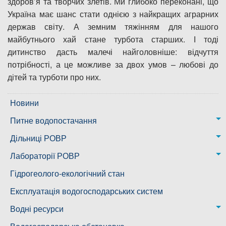
здоров’я та творчих злетів. Ми глибоко переконані, що
Україна має шанс стати однією з найкращих аграрних
держав світу. А земним тяжінням для нашого
майбутнього хай стане турбота старших. І тоді
дитинство дасть малечі найголовніше: відчуття
потрібності, а це можливе за двох умов – любові до
дітей та турботи про них.
Новини
Питне водопостачання
м. Миколаїв
Дільниці РОВР
Казанківська ТГ
Новоодеська дільниця – водогін № 1,2
Лабораторії РОВР
Воскресенська дільниця – водогін № 3
Лабораторія моніторингу вод
Гідрогеолого-екологічний стан
Ковалівська дільниця
Лабораторія питного водопостачання
Експлуатація водогосподарських систем
Новобузька дільниця
Водні ресурси