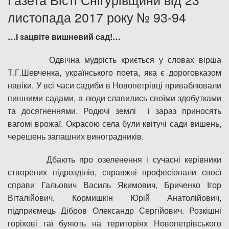
листопада 2017 року № 93-94
Дозвіл на спеціальне водокористування
…І зацвіте вишневий сад!…
Платні послуги
Одвічна мудрість криється у словах вірша
Т.Г.Шевченка, українського поета, яка є дороговказом
навіки. У всі часи садиби в Новопетрівці приваблювали
пишними садами, а люди славились своїми здобутками
та досягненнями. Родючі землі і зараз приносять
вагомі врожаї. Окрасою села були квітучі сади вишень,
черешень запашних виноградників.
Дбають про озеленення і сучасні керівники
створених підрозділів, справжні професіонали своєї
справи Гальович Василь Якимович, Бриченко Ігор
Віталійович, Кормишкін Юрій Анатолійович,
підприємець Дібров Олександр Сергійович. Розкішні
горіхові гаї буяють на територіях Новопетрівського