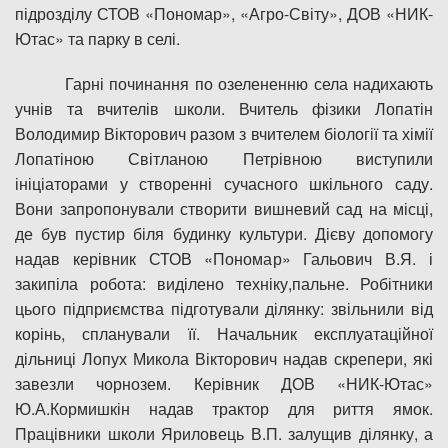
підрозділу СТОВ «Пономар», «Агро-Світу», ДОВ «НИК-
Ютас» та парку в селі.
Гарні починання по озелененню села надихають
учнів та вчителів школи. Вчитель фізики Лопатін
Володимир Вікторович разом з вчителем біології та хімії
Лопатіною Світланою Петрівною виступили
ініціаторами у створенні сучасного шкільного саду.
Вони запропонували створити вишневий сад на місці,
де був пустир біля будинку культури. Дієву допомогу
надав керівник СТОВ «Пономар» Гальович В.Я. і
закипіла робота: виділено техніку,пальне. Робітники
цього підприємства підготували ділянку: звільнили від
корінь, спланували її. Начальник експлуатаційної
дільниці Лопух Микола Вікторович надав скрепери, які
завезли чорнозем. Керівник ДОВ «НИК-Ютас»
Ю.А.Кормишкін надав трактор для риття ямок.
Працівники школи Яриловець В.П. залущив ділянку, а