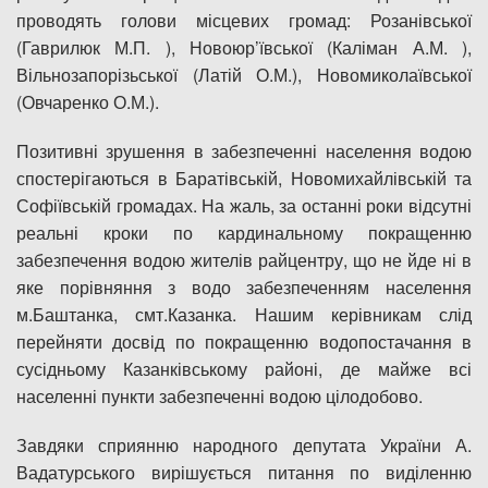
проводять голови місцевих громад: Розанівської
(Гаврилюк М.П. ), Новоюр’ївської (Каліман А.М. ),
Вільнозапорізьської (Латій О.М.), Новомиколаївської
(Овчаренко О.М.).
Позитивні зрушення в забезпеченні населення водою
спостерігаються в Баратівській, Новомихайлівській та
Софіївській громадах. На жаль, за останні роки відсутні
реальні кроки по кардинальному покращенню
забезпечення водою жителів райцентру, що не йде ні в
яке порівняння з водо забезпеченням населення
м.Баштанка, смт.Казанка. Нашим керівникам слід
перейняти досвід по покращенню водопостачання в
сусідньому Казанківському районі, де майже всі
населенні пункти забезпеченні водою цілодобово.
Завдяки сприянню народного депутата України А.
Вадатурського вирішується питання по виділенню