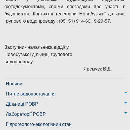
фотодокументами, своїми спогадами про участь в
будівництві. Контактні телефони Новобузької дільниці
групового водопроводу : (05151) 914-63, 9-29-57.
Заступник начальника відділу
Новобузької дільниці групового
водопроводу
Яремчук В.Д.
Новини
Питне водопостачання
м. Миколаїв
Дільниці РОВР
Казанківська ТГ
Новоодеська дільниця – водогін № 1,2
Лабораторії РОВР
Воскресенська дільниця – водогін № 3
Лабораторія моніторингу вод
Гідрогеолого-екологічний стан