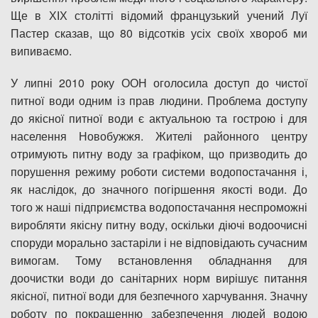
Ще в ХІХ столітті відомий французький учений Луї
Пастер сказав, що 80 відсотків усіх своїх хвороб ми
випиваємо.
У липні 2010 року ООН оголосила доступ до чистої
питної води одним із прав людини. Проблема доступу
до якісної питної води є актуальною та гострою і для
населення Новобужжя. Жителі районного центру
отримують питну воду за графіком, що призводить до
порушення режиму роботи системи водопостачання і,
як наслідок, до значного погіршення якості води. До
того ж наші підприємства водопостачання неспроможні
виробляти якісну питну воду, оскільки діючі водоочисні
споруди морально застаріли і не відповідають сучасним
вимогам. Тому встановлення обладнання для
доочистки води до санітарних норм вирішує питання
якісної, питної води для безпечного харчування. Значну
роботу по покращенню забезпечення людей водою