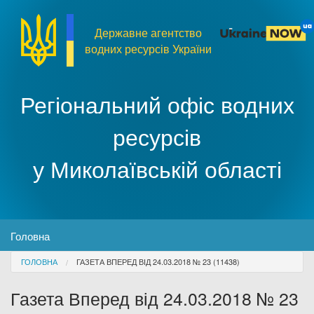
Перейти до основного матеріалу
Державне агентство
водних ресурсів України
Регіональний офіс водних
ресурсів
у Миколаївській області
MENU
Головна
You are here
ГОЛОВНА
ГАЗЕТА ВПЕРЕД ВІД 24.03.2018 № 23 (11438)
Про організацію
Газета Вперед від 24.03.2018 № 23
Доступ до публічної інформації