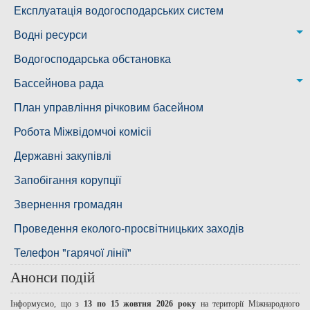
Ковалівська дільниця
Лабораторія питного водопостачання
Експлуатація водогосподарських систем
Новобузька дільниця
Водні ресурси
Снігурівська дільниця
Режими роботи водних об’єктів
Водогосподарська обстановка
Дільниця з обслуговування насосного обладнання та
Бассейнова рада
водоочисних установок
Басейнова рада Південного Бугу
План управління річковим басейном
Басейнова рада нижнього Дніпра
Робота Міжвідомчоі комісіі
Басейнова рада річок Причорномор'я
Державні закупівлі
Запобігання корупції
Звернення громадян
Проведення еколого-просвітницьких заходів
Телефон "гарячої лінії"
Анонси подій
Інформуємо, що з
13 по 15 жовтня 2026 року
на території Міжнародного