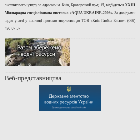
виставкового центру за адресою: м. Київ, Броварський пр-т, 15, відбудеться
ХХІІІ
Міжнародна спеціалізована виставка «AQUA UKRAINE-2026».
За довідками
щодо участі у виставці просимо звертатись до ТОВ «Київ Глобал Експо»: (066)
490-07-57
Веб-представництва