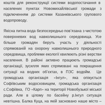
коштів для реконструкції системи водопостачання в
населених пунктах Новомихайлівської громади з
підключенням до системи Казанківського групового
водопроводу.
Якісна питна вода безпосередньо пов’язана з чистотою
поверхневих вод навколишнього середовища. Усе
більше громадян беруть участь у діяльності
спрямованій на охорону навколишнього природного
середовища, проблеми екології хвилюють різні верстви
населення. В районі активно працюють громадські
організації, зусилля яких спрямовані на покращення
ситуації на водних об’єктах, в ПЗС водойм. Це
громадська організація «Інгул», яка опікується
Софіївським водосховищем, громадська організація
с.Софіївка, ГО «Карп» на території Новобузької міської
ради. Але в цілому по басейну р.Інгул ситуація
невтішна. Балка Куца, на якій засновано наше місто –