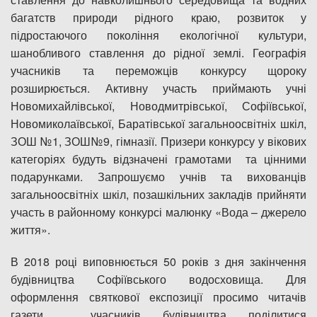
багатств природи рідного краю, розвиток у
підростаючого покоління екологічної культури,
шанобливого ставлення до рідної землі. Географія
учасників та переможців конкурсу щороку
розширюється. Активну участь приймають учні
Новомихайлівської, Новодмитрівської, Софіївської,
Новомиколаївської, Баратівської загальноосвітніх шкіл,
ЗОШ №1, ЗОШ№9, гімназії. Призери конкурсу у вікових
категоріях будуть відзначені грамотами та цінними
подарунками. Запрошуємо учнів та вихованців
загальноосвітніх шкіл, позашкільних закладів прийняти
участь в районному конкурсі малюнку «Вода – джерело
життя».
В 2018 році виповнюється 50 років з дня закінчення
будівництва Софіївського водосховища. Для
оформлення святкової експозиції просимо читачів
газети , учасників будівництва поділитися