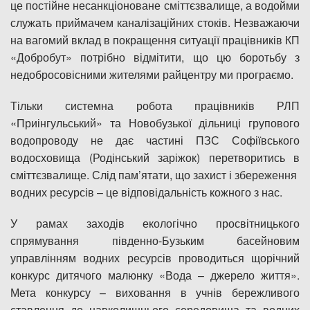
це постійне несанкціоноване сміттєзвалище, а водойми
служать приймачем каналізаційних стоків. Незважаючи
на вагомий вклад в покращення ситуації працівників КП
«Добробут» потрібно відмітити, що цю боротьбу з
недобросовісними жителями райцентру ми програємо.
Тільки системна робота працівників РЛП
«Приінгульський» та Новобузької дільниці групового
водопроводу не дає частині ПЗС Софіївського
водосховища (Родінський заріжок) перетворитись в
сміттєзвалище. Слід пам’ятати, що захист і збереження
водних ресурсів – це відповідальність кожного з нас.
У рамах заходів екологічно просвітницького
спрямування південно-Бузьким басейновим
управлінням водних ресурсів проводиться щорічний
конкурс дитячого малюнку «Вода – джерело життя».
Мета конкурсу – виховання в учнів бережливого
ставлення до навколишнього середовища та водних