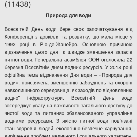
(11438)
Дозвіл на спеціальне водокористування
Природа для води
Платні послуги
Всесвітній День води бере своє започаткування від
Конференції з довкілля та розвитку, що мала місце у
1992 році в Ріо-де-Жанейро. Основною причиною
відзначення цього дня є швидке зменшення запасів
питної води. Генеральна асамблея ООН оголосила 22
березня Всесвітнім днем водних ресурсів. У 2018 році
офіційна тема відзначення Дня води – «Природа для
води», присвячена зменшенню забруднень та охороні
навколишнього середовища, як заходів по відновленню
водної інфраструктури. Всесвітній День води
зосереджує увагу на важливості загального доступу до
чистої води та питаннях збалансованого управління
водними ресурсами. З якістю питної води пов’язані
стан здоров’я людей, екологічно-безпечне харчування,
вирішення проблем медичного і соціального характеру.