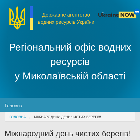
Перейти до основного матеріалу
Державне агентство
водних ресурсів України
Регіональний офіс водних
ресурсів
у Миколаївській області
MENU
Головна
You are here
ГОЛОВНА
МІЖНАРОДНИЙ ДЕНЬ ЧИСТИХ БЕРЕГІВ!
Про організацію
Міжнародний день чистих берегів!
Доступ до публічної інформації