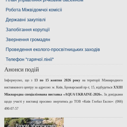
Басейнова рада нижнього Дніпра
Робота Міжвідомчоі комісіі
Басейнова рада річок Причорномор'я
Державні закупівлі
Запобігання корупції
Звернення громадян
Проведення еколого-просвітницьких заходів
Телефон "гарячої лінії"
Анонси подій
Інформуємо, що з
13 по 15 жовтня 2026 року
на території Міжнародного
виставкового центру за адресою: м. Київ, Броварський пр-т, 15, відбудеться
ХХІІІ
Міжнародна спеціалізована виставка «AQUA UKRAINE-2026».
За довідками
щодо участі у виставці просимо звертатись до ТОВ «Київ Глобал Експо»: (066)
490-07-57