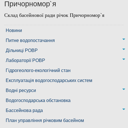
Причорномор`я
Дозвіл на спеціальне водокористування
Склад басейнової ради річок Причорномор`я
Платні послуги
Новини
Питне водопостачання
м. Миколаїв
Дільниці РОВР
Казанківська ТГ
Новоодеська дільниця – водогін № 1,2
Лабораторії РОВР
Воскресенська дільниця – водогін № 3
Лабораторія моніторингу вод
Гідрогеолого-екологічний стан
Ковалівська дільниця
Лабораторія питного водопостачання
Експлуатація водогосподарських систем
Новобузька дільниця
Водні ресурси
Снігурівська дільниця
Режими роботи водних об’єктів
Водогосподарська обстановка
Дільниця з обслуговування насосного обладнання та
Бассейнова рада
водоочисних установок
Басейнова рада Південного Бугу
План управління річковим басейном