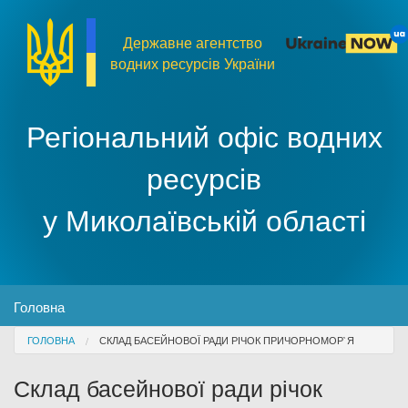
Перейти до основного матеріалу
Державне агентство
водних ресурсів України
Регіональний офіс водних
ресурсів
у Миколаївській області
MENU
Головна
You are here
ГОЛОВНА
СКЛАД БАСЕЙНОВОЇ РАДИ РІЧОК ПРИЧОРНОМОР`Я
Про організацію
Склад басейнової ради річок
Доступ до публічної інформації