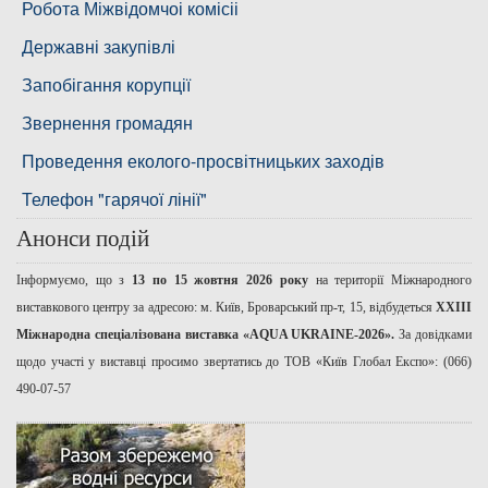
Басейнова рада нижнього Дніпра
Робота Міжвідомчоі комісіі
Басейнова рада річок Причорномор'я
Державні закупівлі
Запобігання корупції
Звернення громадян
Проведення еколого-просвітницьких заходів
Телефон "гарячої лінії"
Анонси подій
Інформуємо, що з
13 по 15 жовтня 2026 року
на території Міжнародного
виставкового центру за адресою: м. Київ, Броварський пр-т, 15, відбудеться
ХХІІІ
Міжнародна спеціалізована виставка «AQUA UKRAINE-2026».
За довідками
щодо участі у виставці просимо звертатись до ТОВ «Київ Глобал Експо»: (066)
490-07-57