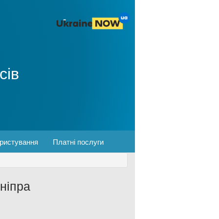
сів
ористування
Платні послуги
ніпра