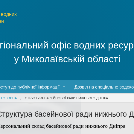
 водних
ни
гіональний офіс водних ресур
у Миколаївській області
ступ до публічної інформації
Дозвіл на спеціальне водок
You are here
ГОЛОВНА
СТРУКТУРА БАСЕЙНОВОЇ РАДИ НИЖНЬОГО ДНІПРА
боти
конодавство про доступ до публічної інформації
Структура басейнової ради нижнього Д
о роботу з інформаційними запитами
ерсональний склад басейнової ради нижнього Дніпра
рма та порядок запиту