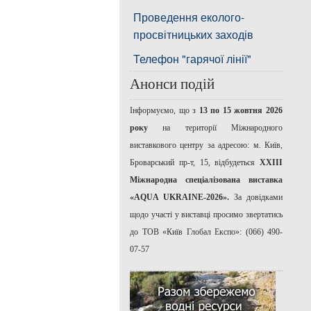
Проведення еколого-
просвітницьких заходів
Телефон "гарячої лінії"
Анонси подій
Інформуємо, що з
13 по 15 жовтня 2026
року
на території Міжнародного
виставкового центру за адресою: м. Київ,
Броварський пр-т, 15, відбудеться
ХХІІІ
Міжнародна спеціалізована виставка
«AQUA UKRAINE-2026».
За довідками
щодо участі у виставці просимо звертатись
до ТОВ «Київ Глобал Експо»: (066) 490-
07-57