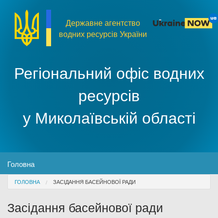
Перейти до основного матеріалу
Державне агентство
водних ресурсів України
Регіональний офіс водних
ресурсів
у Миколаївській області
MENU
Головна
You are here
ГОЛОВНА
ЗАСІДАННЯ БАСЕЙНОВОЇ РАДИ
Про організацію
Засідання басейнової ради
Доступ до публічної інформації