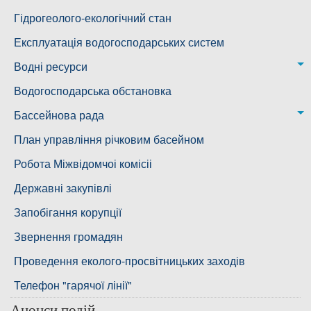
Воскресенська дільниця – водогін № 3
Лабораторія моніторингу вод
Гідрогеолого-екологічний стан
Ковалівська дільниця
Лабораторія питного водопостачання
Експлуатація водогосподарських систем
Новобузька дільниця
Водні ресурси
Снігурівська дільниця
Режими роботи водних об’єктів
Водогосподарська обстановка
Дільниця з обслуговування насосного обладнання та
Бассейнова рада
водоочисних установок
Басейнова рада Південного Бугу
План управління річковим басейном
Басейнова рада нижнього Дніпра
Робота Міжвідомчоі комісіі
Басейнова рада річок Причорномор'я
Державні закупівлі
Запобігання корупції
Звернення громадян
Проведення еколого-просвітницьких заходів
Телефон "гарячої лінії"
Анонси подій