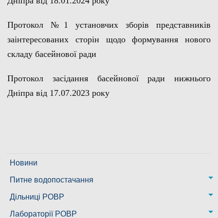
Дніпра від 18.01.2024 року
Протокол №1 установчих зборів представників
заінтересованих сторін щодо формування нового
складу басейнової ради
Протокол засідання басейнової ради нижнього
Дніпра від 17.07.2023 року
Новини
Питне водопостачання
м. Миколаїв
Дільниці РОВР
Казанківська ТГ
Новоодеська дільниця – водогін № 1,2
Лабораторії РОВР