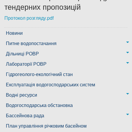
тендерних пропозицій
Дозвіл на спеціальне водокористування
Протокол розгляду.pdf
Платні послуги
Новини
Питне водопостачання
м. Миколаїв
Дільниці РОВР
Казанківська ТГ
Новоодеська дільниця – водогін № 1,2
Лабораторії РОВР
Воскресенська дільниця – водогін № 3
Лабораторія моніторингу вод
Гідрогеолого-екологічний стан
Ковалівська дільниця
Лабораторія питного водопостачання
Експлуатація водогосподарських систем
Новобузька дільниця
Водні ресурси
Снігурівська дільниця
Режими роботи водних об’єктів
Водогосподарська обстановка
Дільниця з обслуговування насосного обладнання та
Бассейнова рада
водоочисних установок
Басейнова рада Південного Бугу
План управління річковим басейном