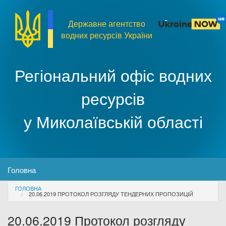
Перейти до основного матеріалу
Державне агентство
водних ресурсів України
Регіональний офіс водних
ресурсів
у Миколаївській області
MENU
Головна
You are here
ГОЛОВНА
Про організацію
20.06.2019 ПРОТОКОЛ РОЗГЛЯДУ ТЕНДЕРНИХ ПРОПОЗИЦІЙ
20.06.2019 Протокол розгляду
Доступ до публічної інформації