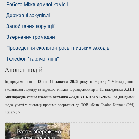
Басейнова рада нижнього Дніпра
Робота Міжвідомчоі комісіі
Басейнова рада річок Причорномор'я
Державні закупівлі
Запобігання корупції
Звернення громадян
Проведення еколого-просвітницьких заходів
Телефон "гарячої лінії"
Анонси подій
Інформуємо, що з
13 по 15 жовтня 2026 року
на території Міжнародного
виставкового центру за адресою: м. Київ, Броварський пр-т, 15, відбудеться
ХХІІІ
Міжнародна спеціалізована виставка «AQUA UKRAINE-2026».
За довідками
щодо участі у виставці просимо звертатись до ТОВ «Київ Глобал Експо»: (066)
490-07-57