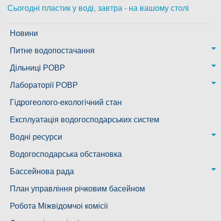
Сьогодні пластик у воді, завтра - на вашому столі
Дозвіл на спеціальне водокористування
Новини
Платні послуги
Питне водопостачання
м. Миколаїв
Дільниці РОВР
Казанківська ТГ
Новоодеська дільниця – водогін № 1,2
Лабораторії РОВР
Воскресенська дільниця – водогін № 3
Лабораторія моніторингу вод
Гідрогеолого-екологічний стан
Ковалівська дільниця
Лабораторія питного водопостачання
Експлуатація водогосподарських систем
Новобузька дільниця
Водні ресурси
Снігурівська дільниця
Режими роботи водних об’єктів
Водогосподарська обстановка
Дільниця з обслуговування насосного обладнання та
Бассейнова рада
водоочисних установок
Басейнова рада Південного Бугу
План управління річковим басейном
Басейнова рада нижнього Дніпра
Робота Міжвідомчоі комісіі