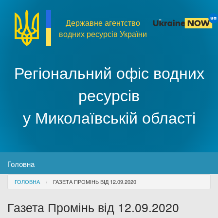
Перейти до основного матеріалу
Державне агентство
водних ресурсів України
Регіональний офіс водних
ресурсів
у Миколаївській області
MENU
Головна
You are here
ГОЛОВНА
ГАЗЕТА ПРОМІНЬ ВІД 12.09.2020
Про організацію
Газета Промінь від 12.09.2020
Доступ до публічної інформації