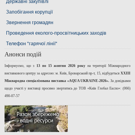
Басейнова рада річок Причорномор'я
Державні закупівлі
Запобігання корупції
Звернення громадян
Проведення еколого-просвітницьких заходів
Телефон "гарячої лінії"
Анонси подій
Інформуємо, що з
13 по 15 жовтня 2026 року
на території Міжнародного
виставкового центру за адресою: м. Київ, Броварський пр-т, 15, відбудеться
ХХІІІ
Міжнародна спеціалізована виставка «AQUA UKRAINE-2026».
За довідками
щодо участі у виставці просимо звертатись до ТОВ «Київ Глобал Експо»: (066)
490-07-57