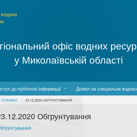
 водних
ни
гіональний офіс водних ресур
у Миколаївській області
ступ до публічної інформації
Дозвіл на спеціальне водок
You are here
ГОЛОВНА
23.12.2020 ОБГРУНТУВАННЯ
боти
конодавство про доступ до публічної інформації
23.12.2020 Обгрунтування
о роботу з інформаційними запитами
бгрунтування
рма та порядок запиту