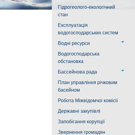
водогін № 1,2
Лабораторія моніторингу
Гідрогеолого-екологічний
Структура
Воскресенська дільниця –
вод
стан
водогін № 3
Лабораторія питного
Експлуатація
Ковалівська дільниця
водопостачання
водогосподарських систем
Новобузька дільниця
Водні ресурси
Снігурівська дільниця
Режими роботи водних
Водогосподарська
об’єктів
обстановка
Дільниця з обслуговування
насосного обладнання та
Бассейнова рада
водоочисних установок
Басейнова рада
План управління річковим
Південного Бугу
басейном
Басейнова рада нижнього
Робота Міжвідомчоі комісіі
Дніпра
Державні закупівлі
Басейнова рада річок
Запобігання корупції
Причорномор'я
Звернення громадян