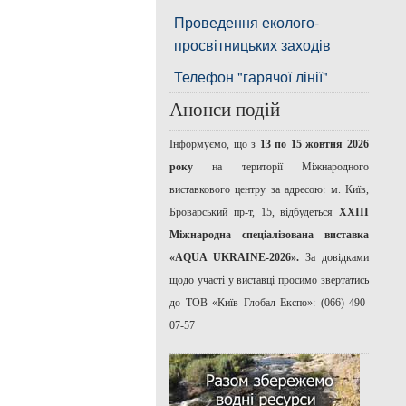
Проведення еколого-
просвітницьких заходів
Телефон "гарячої лінії"
Анонси подій
Інформуємо, що з
13 по 15 жовтня 2026
року
на території Міжнародного
виставкового центру за адресою: м. Київ,
Броварський пр-т, 15, відбудеться
ХХІІІ
Міжнародна спеціалізована виставка
«AQUA UKRAINE-2026».
За довідками
щодо участі у виставці просимо звертатись
до ТОВ «Київ Глобал Експо»: (066) 490-
07-57