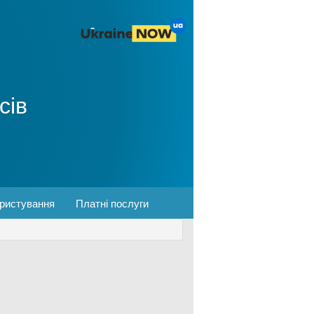
сів
ористування
Платні послуги