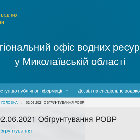
 водних
ни
гіональний офіс водних ресур
у Миколаївській області
ступ до публічної інформації
Дозвіл на спеціальне водок
You are here
ГОЛОВНА
02.06.2021 ОБГРУНТУВАННЯ РОВР
боти
конодавство про доступ до публічної інформації
02.06.2021 Обгрунтування РОВР
о роботу з інформаційними запитами
бгрунтування
рма та порядок запиту