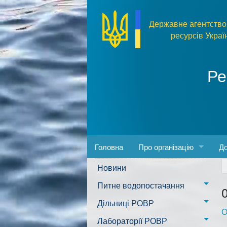
Перейти до основного матеріалу
Державне агентство
ресурсів Украї
Ре
Головна
Про організацію
До
Новини
Адреса та розпорядок ро
За
Питне водопостачання
Керівництво
Пр
м. Миколаїв
Дільниці РОВР
О
Положення
Фо
Казанківська ТГ
Новоодеська дільниця –
Лабораторії РОВР