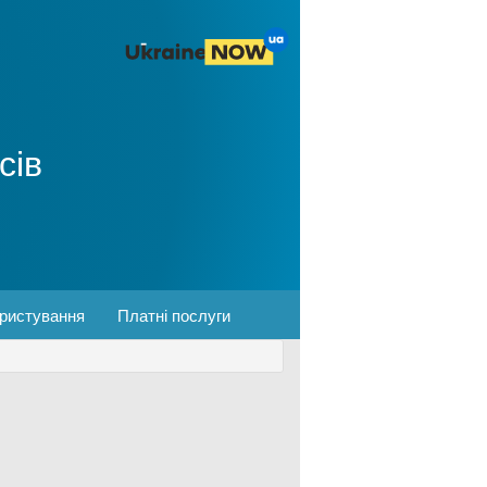
сів
ористування
Платні послуги