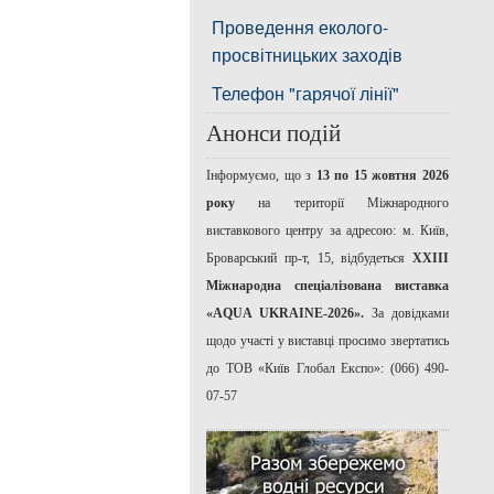
Проведення еколого-
просвітницьких заходів
Телефон "гарячої лінії"
Анонси подій
Інформуємо, що з
13 по 15 жовтня 2026
року
на території Міжнародного
виставкового центру за адресою: м. Київ,
Броварський пр-т, 15, відбудеться
ХХІІІ
Міжнародна спеціалізована виставка
«AQUA UKRAINE-2026».
За довідками
щодо участі у виставці просимо звертатись
до ТОВ «Київ Глобал Експо»: (066) 490-
07-57