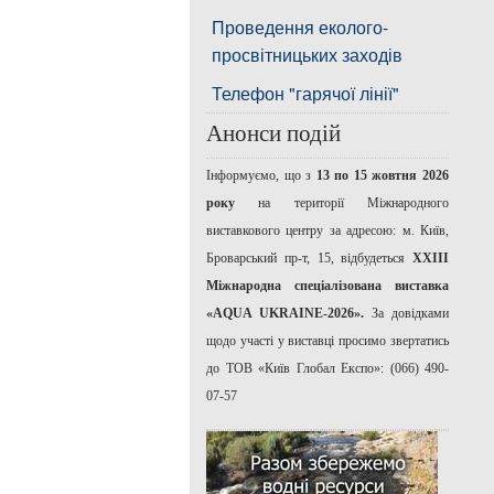
Проведення еколого-
просвітницьких заходів
Телефон "гарячої лінії"
Анонси подій
Інформуємо, що з
13 по 15 жовтня 2026
року
на території Міжнародного
виставкового центру за адресою: м. Київ,
Броварський пр-т, 15, відбудеться
ХХІІІ
Міжнародна спеціалізована виставка
«AQUA UKRAINE-2026».
За довідками
щодо участі у виставці просимо звертатись
до ТОВ «Київ Глобал Експо»: (066) 490-
07-57