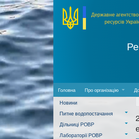
Перейти до основного матеріалу
Державне агентство
ресурсів Украї
Ре
Головна
Про організацію
До
Новини
Адреса та розпорядок ро
За
Питне водопостачання
Керівництво
Пр
м. Миколаїв
Дільниці РОВР
Положення
Фо
Казанківська ТГ
Новоодеська дільниця –
Лабораторії РОВР