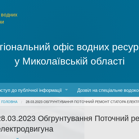
 водних
ни
гіональний офіс водних ресур
у Миколаївській області
ступ до публічної інформації
Дозвіл на спеціальне водок
You are here
ГОЛОВНА
28.03.2023 ОБГРУНТУВАННЯ ПОТОЧНИЙ РЕМОНТ СТАТОРА ЕЛЕК
боти
конодавство про доступ до публічної інформації
28.03.2023 Обгрунтування Поточний р
о роботу з інформаційними запитами
електродвигуна
рма та порядок запиту