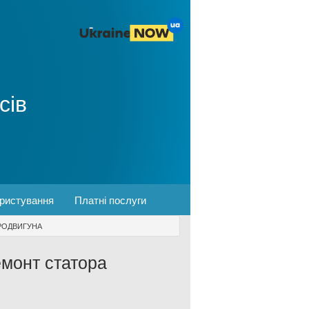
сів
ористування
Платні послуги
ТРОДВИГУНА
емонт статора