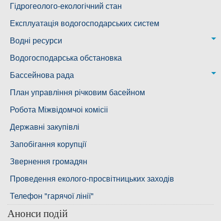
Воскресенська дільниця – водогін № 3
Лабораторія моніторингу вод
Гідрогеолого-екологічний стан
Ковалівська дільниця
Лабораторія питного водопостачання
Експлуатація водогосподарських систем
Новобузька дільниця
Водні ресурси
Снігурівська дільниця
Режими роботи водних об’єктів
Водогосподарська обстановка
Дільниця з обслуговування насосного обладнання та
Бассейнова рада
водоочисних установок
Басейнова рада Південного Бугу
План управління річковим басейном
Басейнова рада нижнього Дніпра
Робота Міжвідомчоі комісіі
Басейнова рада річок Причорномор'я
Державні закупівлі
Запобігання корупції
Звернення громадян
Проведення еколого-просвітницьких заходів
Телефон "гарячої лінії"
Анонси подій