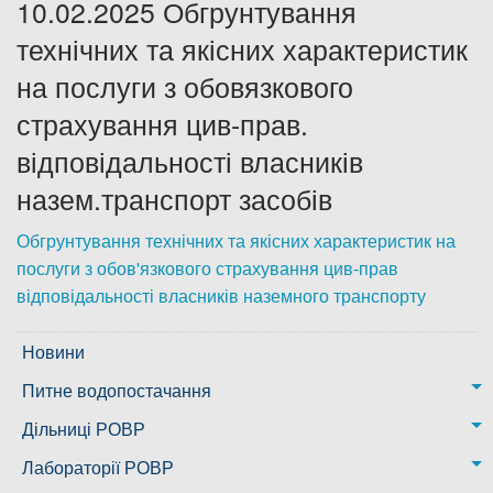
10.02.2025 Обгрунтування
Дозвіл на спеціальне водокористування
технічних та якісних характеристик
на послуги з обовязкового
Платні послуги
страхування цив-прав.
відповідальності власників
назем.транспорт засобів
Обгрунтування технічних та якісних характеристик на
послуги з обов'язкового страхування цив-прав
відповідальності власників наземного транспорту
Новини
Питне водопостачання
м. Миколаїв
Дільниці РОВР
Казанківська ТГ
Новоодеська дільниця – водогін № 1,2
Лабораторії РОВР