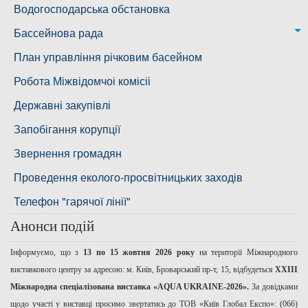
Снігурівська дільниця
Режими роботи водних об’єктів
Водогосподарська обстановка
Дільниця з обслуговування насосного обладнання та
Бассейнова рада
водоочисних установок
Басейнова рада Південного Бугу
План управління річковим басейном
Басейнова рада нижнього Дніпра
Робота Міжвідомчоі комісіі
Басейнова рада річок Причорномор'я
Державні закупівлі
Запобігання корупції
Звернення громадян
Проведення еколого-просвітницьких заходів
Телефон "гарячої лінії"
Анонси подій
Інформуємо, що з
13 по 15 жовтня 2026 року
на території Міжнародного
виставкового центру за адресою: м. Київ, Броварський пр-т, 15, відбудеться
ХХІІІ
Міжнародна спеціалізована виставка «AQUA UKRAINE-2026».
За довідками
щодо участі у виставці просимо звертатись до ТОВ «Київ Глобал Експо»: (066)