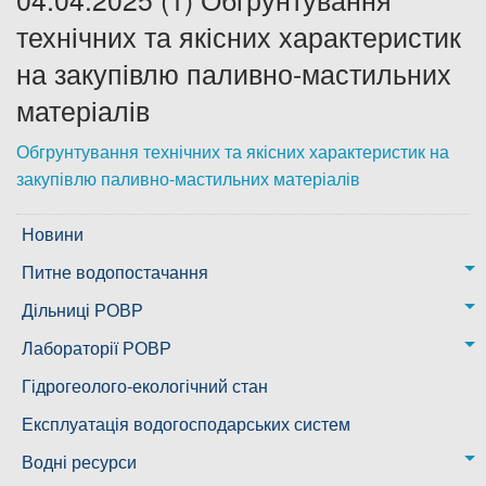
технічних та якісних характеристик
Дозвіл на спеціальне водокористування
на закупівлю паливно-мастильних
Платні послуги
матеріалів
Обгрунтування технічних та якісних характеристик на
закупівлю паливно-мастильних матеріалів
Новини
Питне водопостачання
м. Миколаїв
Дільниці РОВР
Казанківська ТГ
Новоодеська дільниця – водогін № 1,2
Лабораторії РОВР
Воскресенська дільниця – водогін № 3
Лабораторія моніторингу вод
Гідрогеолого-екологічний стан
Ковалівська дільниця
Лабораторія питного водопостачання
Експлуатація водогосподарських систем
Новобузька дільниця
Водні ресурси