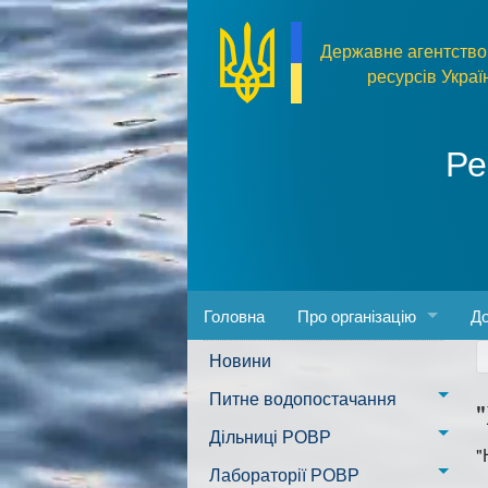
Перейти до основного матеріалу
Державне агентство
ресурсів Украї
Ре
Головна
Про організацію
До
Новини
Адреса та розпорядок ро
За
Питне водопостачання
Керівництво
Пр
м. Миколаїв
Дільниці РОВР
"
Положення
Фо
Казанківська ТГ
Новоодеська дільниця –
Лабораторії РОВР