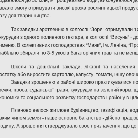
авало
з
могу отримувати високi врожа рослинницько
ї
продукц
азу для тваринництва.
Так завдяки эротленню в колгоспi “Зоря” отримували 1
укурудви з одного поливного гектара, в колгоспi “Висунь”
до
-
чменю. В колективних господарствах “Маяк”, iм. Ленiна, “Про
табiльно эбирали по 3-5 укос
і
в багаторiчних трав та не менш
Школи та дошкiльнi заклади, лiкарнi та населени
остатку або виростити картоплю, капусту, томати, iншу
овоч
Завдяки зрошенню в район
i
широко практикувалися п
речки, проса, суданської трави, кукурудзи на зелений корм, 
коном
i
ки та соц
i
ального розвитку господарств
i
району в ц
i
л
Планово велося житлове буд
i
вництво, газиф
i
кац
i
я, во
аким чином земля
наше основне багатство
дiйсно працюв
-
-
юди
н
у. А
з
рошення стверджувало свое призначення, що це