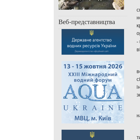
с
н
Веб-представництва
к
о
-
в
в
с
i
з
н
т