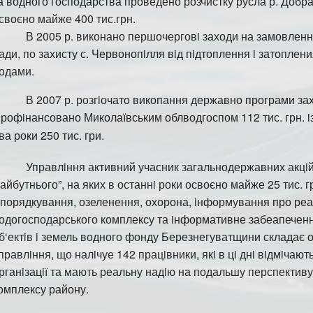
а водного господарства проведено ро
з
чистку русла р.
Д
обра
сво
єн
о майже 400 тис.грн.
В 2005 р. виконано першочерговi заходи на замовлен
ади, по захисту с. Червоно
п
iлля вiд пiдтоплення i затопле
одами.
В 2007 р. розгiочато викопання державно програми зах
рофiнансовано Микола
ї
вським облводгоспом 112 тис. грн. i
ва роки 250 ти
с
. гри.
Управлiння активний уча
с
ник загальнодержавних акцiй
айбутнього”, на яких в останнi роки осво
є
но майже 25 ти
с
. г
порядкування, озеленення, охорона, iнформування про ре
одогосподарського комплексу та iнформативне забеапеченн
б
‘ектiв i земель водного фонду Березнегуватщини склада
є
о
правлiння, що налiчуе 142 працiвники, якi в цi днi вiдмiчают
рганiзацi
ї
та мають реальну надiю на подал
ьш
у перспективу
омплексу району.