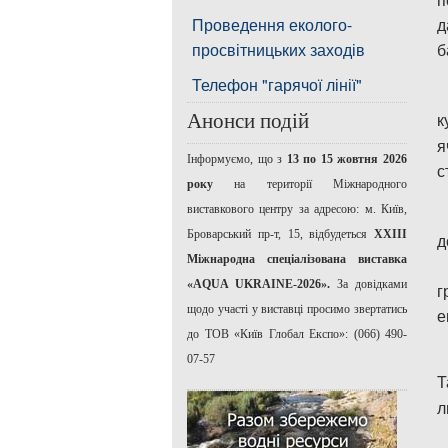
Проведення еколого-
д
просвітницьких заходів
б
Телефон "гарячої лінії"
к
Анонси подій
я
Інформуємо, що з
13 по 15 жовтня 2026
с
року
на території Міжнародного
виставкового центру за адресою: м. Київ,
Броварський пр-т, 15, відбудеться
ХХІІІ
д
Міжнародна спеціалізована виставка
«AQUA UKRAINE-2026».
За довідками
г
щодо участі у виставці просимо звертатись
е
до ТОВ «Київ Глобал Експо»: (066) 490-
07-57
Т
л