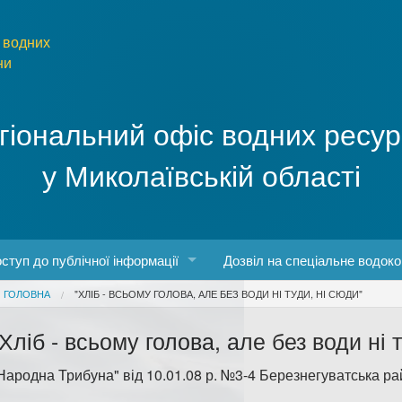
 водних
ни
гіональний офіс водних ресур
у Миколаївській області
ступ до публічної інформації
Дозвіл на спеціальне водок
You are here
ГОЛОВНА
"ХЛІБ - ВСЬОМУ ГОЛОВА, АЛЕ БЕЗ ВОДИ НІ ТУДИ, НІ СЮДИ"
боти
конодавство про доступ до публічної інформації
"Хліб - всьому голова, але без води ні 
о роботу з інформаційними запитами
Народна Трибуна" від 10.01.08 р. №3-4 Березнегуватська ра
рма та порядок запиту