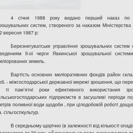
4 сiчня 1988 року видано перший наказ по Б
рошувальних систем, створеного за наказом Мiнiстерства
2 вересня 1987 р:
Б
ерезнегуватське управлiння
з
рошувальних систем о
ведениям
І
I-
ої
чер
г
и Явкинсько
ї
зрошувально
ї
системи
еліорованих
земель.
Вартiсть основних мелiоративних фондiв район
скла
рб.
м
iжгосподарсько
ї
державно
ї
мережi
з
рошення, що пере
-
 тi пам’ятнi роки ефективного використания
з
р
iльськогосподарських пiдпри
є
мств в засушливi перiоди по
етрiв полив
н
о
ї
води щодоби
при цiлодобовiй роботi дощу
,
а. сiльгоспкультур.
В середньому щорiчно (в залежностi вiд кiлькостi опадi
3
одавалося до 30 млн, м
рошувально води, виконувалося до 