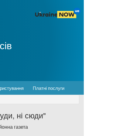
сів
ористування
Платні послуги
туди, ні сюди"
йонна газета