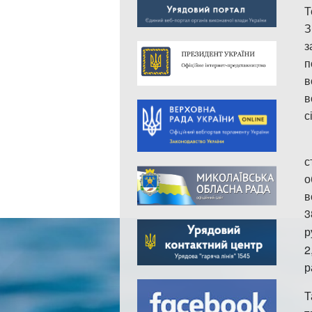
Т
З
з
п
в
в
с
с
о
в
3
р
2
р
Т