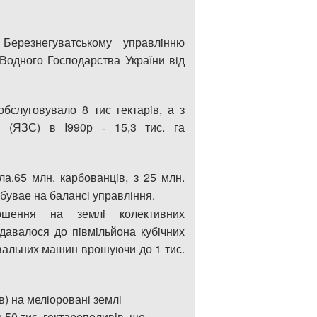
ерезнегуватському управлiнню
 Водного Господарства Укра
ї
ни вiд
бслуговувало 8 тис гектарiв, а з
 (ЯЗС) в I990р
15,3 тис.
г
а
-
ла.65 млн. карбованцiв, з 25 млн.
бувае на балансi управлiння.
ошення на землi колективних
давалося до пiвмiльйона кубiчних
вальних машин врошуючи до 1 тис.
в) на мелiорованi землi
50 тис. гектарополивiв, що