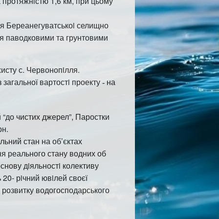
 протяжнiстю 1,6 км, при цьому
ня Береанегуватськоi селищно
ния паводковими та
г
рунтовими
исту с. Червонопiлля.
з загальн
ої
вартостi проекту
на
-
 “до чистих джерел”, Паростки
рн.
ал
ьн
ий стан на о
б
’
єк
тах
я реального стану водних об
снову дiяльно
с
тi колективу
ь 20- рiчний ювiлей
с
во
єї
 роз
в
итку водогосподарського