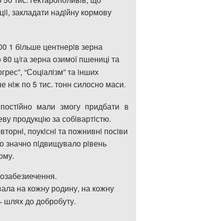
ii, закладати надiйну кормову
00 1 бiльше центнерiв зерна
 80 ц/га зерна озимо
ї
пшениці
та
грес”, “Соцiалiзм” та iнших
е нiж по 5 тис. тонн силосно маси.
я постiйно мали
з
могу придбати в
е
ву продукцiю за собiвартiстю.
овторн
i
, поук
i
сн
i
та пожнивн
i
пос
i
ви
що значно п
i
двищувало р
i
вень
ому.
дозабезиечення.
ала на кожну родину, на кожну
шлях до добробуту.
-