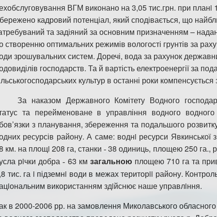
ехобслуговування ВГМ
виконано на 3,05 тис.грн. при планi 
бережено кадровий по
тенціал, який сподівається, що найб
атребуваний та задіяний за основним призначенням – нада
о створенню оптимальних режимів вологості грунтів за раху
оди зрошувальних систем. Доречі, вода за рахунок державни
одовиділів господарств. Та й вартість електроенергії за под
ільськогосподарських культур в останні роки компенсується
За наказом Державного
Комітету Водного господар
татус та перейменоване в управління водного водного
бов’язки з планування, збереження та подальшого розвитк
одних ресурсів району.
А са
м
е: воднi ресурси Явкинськ
ої
з
8 км. на площi 208 га, станки
38 одиниць, площею 250 га., р
-
усла рiчки добра
63 км
загальною
площею 710 га та при
-
,8 ти
с
. га i
під
земнi води в межах територii району. Контрол
ацiональним використанням здiйсню
є
наше управлiння.
ак в 2000-2006 рр. на замовлення
Ми
колавського обласного