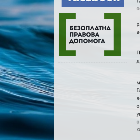
т
о
р
в
П
д
м
В
в
о
у
о
к