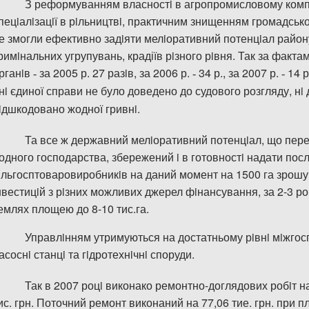
З реформуванням власност
i
в агропромисловому ком
пец
i
ал
i
зац
i
ї в р
i
льництв
i
, практичним знищенням громадсько
е змогли ефективно зад
i
яти мел
i
оративний потенц
i
ал район
рим
i
нальних угрупувань, крадіїв р
i
зного р
i
вня.
Так за факта
рганiв
за 2005 р. 27 разiв, за 2006 р.
34 р., за 2007 р.
14 р
-
-
-
н
i
є
дино
ї
с
п
рави не було доведено до судового розгляду, нi
iдшкодовано жодно
ї
гривнi.
Та все ж
д
ержавний
м
елiоративний
п
отенцiал, що пер
одного господар
с
тва,
з
бережений i в готовностi надати пос
iльго
с
птоваровиробникiв на даний момент на 1500 га
з
рошув
нвестицiй з рiзних можливих джерел фiнансування, за 2-3 р
емлях площею до 8-10 тис.га.
Управл
i
нням утримуються на достатньому р
i
вн
i
м
i
жгос
асосн
i
станц
i
та г
i
дротехн
i
чн
i
споруди.
Так в 2007 роцi виконако ремонтно-доглядових робiт на 
ис. грн. Поточний ремонт виконаний на 77,06 тие. грн. при пла