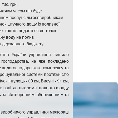
1 ти
с
. грн.
лижчим часом він буде
нням послуг сільгоспвиробникам
нок штучного дощу із поливної
х коштів подається до точок
ану воду на полив
 з державного бюджету.
ства України управління змінило
 господарства, на яке покладено
у водогосподарського комплексу та
рошувально
ї
системи протяжнi
с
тю
iчок Iнгулець
3
0
км, Висунi
91 км,
-
-
вязанi до них землi водного фонду
ь за вiдтворенням,
з
береже
н
ням та
 виробничого управлiння мелiорацi