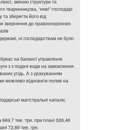
плекс
i
, зм
i
ною структури та
го тваринництва, “нов
i
” господар
i
у та зберегти його в
i
д
ми звернення до правоохоронних
азiв
 державi,
ні
господар
с
твам не було
ебувас на балансi управлiння
луги з
з по
дачi
води на
замовлення
аних угiдь. А з урахуванням
оки можливо вiдновити полив на
подарськ
i
маг
i
стральн
i
напали,
669,7 тие. три. при планi 526,46
нi 72,89 тие. грн.