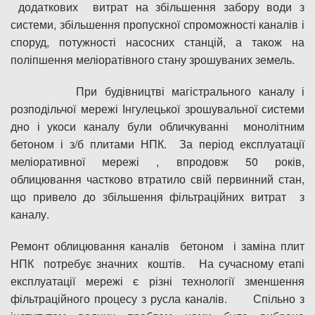
додаткових витрат на збільшення забору води з
системи, збільшення пропускної спроможності каналів і
споруд, потужності насосних станцій, а також на
поліпшення меліоратівного стану зрошуваних земель.
При будівництві магістрального каналу і
розподільчої мережі Інгулецької зрошувальної системи
дно і укоси каналу були обличкуванні монолітним
бетоном і з/б плитами НПК. За період експлуатації
меліоративної мережі , впродовж 50 років,
облицювання частково втратило свій первинний стан,
що привело до збільшення фільтраційних витрат з
каналу.
Ремонт облицювання каналів бетоном і заміна плит
НПК потребує значних коштів. На сучасному етапі
експлуатації мережі є різні технології зменшення
фільтраційного процесу з русла каналів. Спільно з