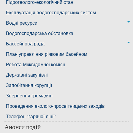
Воскресенська дільниця – водогін № 3
Лабораторія моніторингу вод
Гідрогеолого-екологічний стан
Ковалівська дільниця
Лабораторія питного водопостачання
Експлуатація водогосподарських систем
Новобузька дільниця
Водні ресурси
Снігурівська дільниця
Режими роботи водних об’єктів
Водогосподарська обстановка
Дільниця з обслуговування насосного обладнання та
Бассейнова рада
водоочисних установок
Басейнова рада Південного Бугу
План управління річковим басейном
Басейнова рада нижнього Дніпра
Робота Міжвідомчоі комісіі
Басейнова рада річок Причорномор'я
Державні закупівлі
Запобігання корупції
Звернення громадян
Проведення еколого-просвітницьких заходів
Телефон "гарячої лінії"
Анонси подій