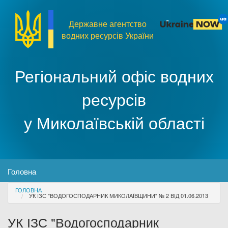
Перейти до основного матеріалу
Державне агентство
водних ресурсів України
Регіональний офіс водних
ресурсів
у Миколаївській області
MENU
Головна
You are here
ГОЛОВНА
Про організацію
УК ІЗС "ВОДОГОСПОДАРНИК МИКОЛАЇВЩИНИ" № 2 ВІД 01.06.2013
УК ІЗС "Водогосподарник
Доступ до публічної інформації