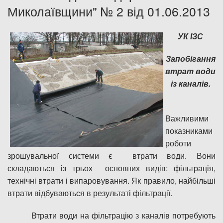
Миколаївщини" № 2 від 01.06.2013
Дозвіл на спеціальне водокористування
УК ІЗС
Платні послуги
Запобігання
втрат води
із каналів.
Важливими
показниками
роботи
зрошувальної системи є втрати води. Вони
складаються із трьох основних видів: фільтрація,
технічні втрати і випаровування. Як правило, найбільші
втрати відбуваються в результаті фільтрації.
Втрати води на фільтрацію з каналів потребують