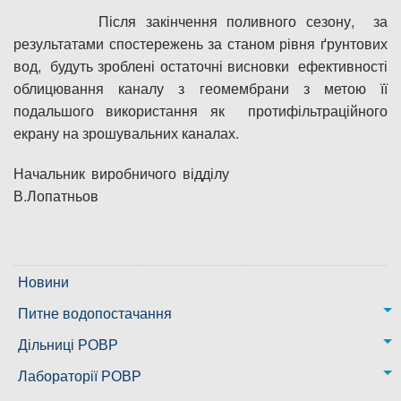
Після закінчення поливного сезону, за
результатами спостережень за станом рівня ґрунтових
вод, будуть зроблені остаточні висновки ефективності
облицювання каналу з геомембрани з метою її
подальшого використання як протифільтраційного
екрану на зрошувальних каналах.
Начальник виробничого відділу
В.Лопатньов
Новини
Питне водопостачання
м. Миколаїв
Дільниці РОВР
Казанківська ТГ
Новоодеська дільниця – водогін № 1,2
Лабораторії РОВР