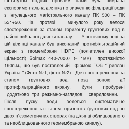
інститутом водних проблем нами була вибрана
експериментальна ділянка по вивченню фільтрації води
з Інгулецького магістрального каналу ПК 530 – ПК
531+50. На протязі минулого року велося
спостереження за станом горизонту грунтових вод в
районі вибраної ділянки каналу. У поточному році на
цій ділянці каналу був виконаний протифільтраційний
екран з геомембрани HDPE (поліетилен високої
щільності) Solmax 440-70007 t= 1мм) протяжністю
150п.м., що був поставлений фірмою ТОВ “Триплан
Україна ” (Фото №1, фото №2). Для спостереження за
станом грунтових вод, поза зоною дії
протифільтраційного екрану, були пробурені
додатково три режимно-наглядові свердловини.
Після пуску води ведеться систематичне
спостереження за станом горизонтів ґрунтових вод по
двох п’єзометричних створах (на ділянці облицьованого
та необлицьованного геомембраною каналу).