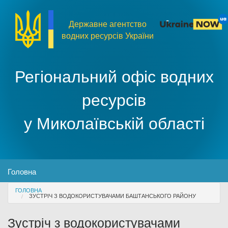
Перейти до основного матеріалу
Державне агентство
водних ресурсів України
Регіональний офіс водних
ресурсів
у Миколаївській області
MENU
Головна
You are here
ГОЛОВНА
Про організацію
ЗУСТРІЧ З ВОДОКОРИСТУВАЧАМИ БАШТАНСЬКОГО РАЙОНУ
Зустріч з водокористувачами
Доступ до публічної інформації