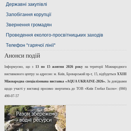
Басейнова рада річок Причорномор'я
Державні закупівлі
Запобігання корупції
Звернення громадян
Проведення еколого-просвітницьких заходів
Телефон "гарячої лінії"
Анонси подій
Інформуємо, що з
13 по 15 жовтня 2026 року
на території Міжнародного
виставкового центру за адресою: м. Київ, Броварський пр-т, 15, відбудеться
ХХІІІ
Міжнародна спеціалізована виставка «AQUA UKRAINE-2026».
За довідками
щодо участі у виставці просимо звертатись до ТОВ «Київ Глобал Експо»: (066)
490-07-57