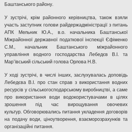
Баштанського району.
У зустрічі, крім районного керівництва, також взяли
участь заступник голови райдержадміністрації з питань
АПК Мельник Ю.А., в.о. начальника Баштанської
Міжрайонної державної податкової інспекції Єфіменко
С.М., начальник Баштанського міжрайонного
управління водного господарства Лебедєв В.І. та
Мар’ївський сільський голова Орлова Н.В.
У ході зустрічі, в числі інших, заслухувалась доповідь
Лебедєва В.І. про стан справ з використання водних
ресурсів у сільськогосподарському виробництві, а саме
про використання води водокористувачами в цілях
зрошення під час вирощування овочевих
культур. Обговорювались питання укладення договорів
на подачу води, ціноутворення, взаєморозрахунків та
організаційні питання.