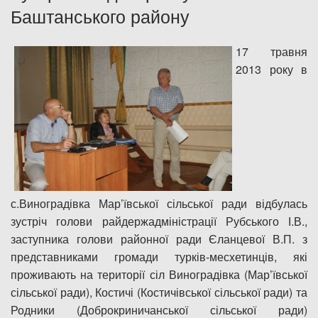
Баштанського району
Дозвіл на спеціальне водокористування
17 травня
Платні послуги
2013 року в
с.Виноградівка Мар’ївської сільської ради відбулась
зустріч голови райдержадміністрації Рубського І.В.,
заступника голови районної ради Єланцевої В.П. з
представниками громади турків-месхетинців, які
проживають на території сіл Виноградівка (Мар’ївської
сільської ради), Костичі (Костичівської сільської ради) та
Родники (Доброкриничанської сільської ради)