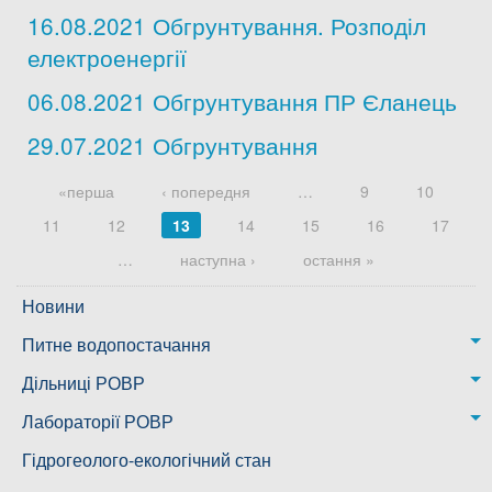
16.08.2021 Обгрунтування. Розподіл
електроенергії
06.08.2021 Обгрунтування ПР Єланець
29.07.2021 Обгрунтування
Сторінки
«перша
‹ попередня
…
9
10
11
12
13
14
15
16
17
…
наступна ›
остання »
Новини
Питне водопостачання
м. Миколаїв
Дільниці РОВР
Казанківська ТГ
Новоодеська дільниця – водогін № 1,2
Лабораторії РОВР
Воскресенська дільниця – водогін № 3
Лабораторія моніторингу вод
Гідрогеолого-екологічний стан