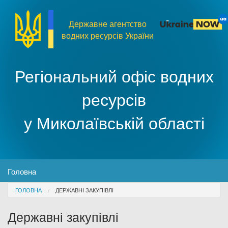
Перейти до основного матеріалу
Державне агентство
водних ресурсів України
Регіональний офіс водних
ресурсів
у Миколаївській області
MENU
Головна
You are here
ГОЛОВНА
ДЕРЖАВНІ ЗАКУПІВЛІ
Про організацію
Державні закупівлі
Доступ до публічної інформації