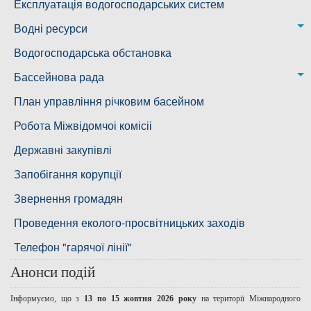
Ковалівська дільниця
Лабораторія питного водопостачання
Експлуатація водогосподарських систем
Новобузька дільниця
Водні ресурси
Снігурівська дільниця
Режими роботи водних об’єктів
Водогосподарська обстановка
Дільниця з обслуговування насосного обладнання та
Бассейнова рада
водоочисних установок
Басейнова рада Південного Бугу
План управління річковим басейном
Басейнова рада нижнього Дніпра
Робота Міжвідомчоі комісіі
Басейнова рада річок Причорномор'я
Державні закупівлі
Запобігання корупції
Звернення громадян
Проведення еколого-просвітницьких заходів
Телефон "гарячої лінії"
Анонси подій
Інформуємо, що з
13 по 15 жовтня 2026 року
на території Міжнародного