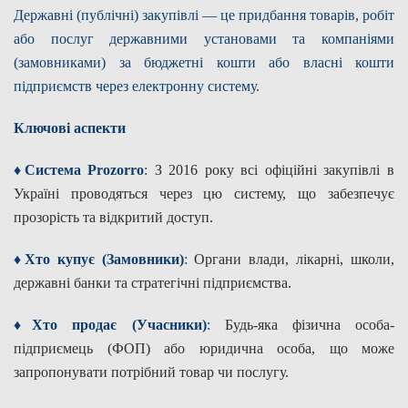
Державні (публічні) закупівлі — це придбання товарів, робіт
Дозвіл на спеціальне водокористування
або послуг державними установами та компаніями
(замовниками) за бюджетні кошти або власні кошти
Платні послуги
підприємств через електронну систему.
Ключові аспекти
♦Система Prozorro
:
З 2016 року всі офіційні закупівлі в
Україні проводяться через цю систему, що забезпечує
прозорість та відкритий доступ.
♦Хто купує (Замовники)
:
Органи влади, лікарні, школи,
державні банки та стратегічні підприємства.
♦Хто продає (Учасники)
:
Будь-яка фізична особа-
підприємець (ФОП) або юридична особа, що може
запропонувати потрібний товар чи послугу.