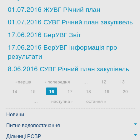
01.07.2016 ЖУВГ Річний план
01.07.2016 СУВГ Річний план закупівель
17.06.2016 БерУВГ Звіт
17.06.2016 БерУВГ Інформація про
результати
8.06.2016 СУВГ Річний план закупівель
Сторінки
«перша
‹ попередня
…
12
13
14
15
16
17
18
19
20
…
наступна ›
остання »
Новини
Питне водопостачання
м. Миколаїв
Дільниці РОВР