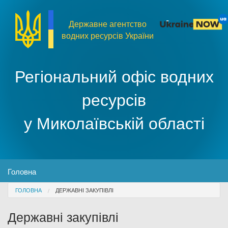
Перейти до основного матеріалу
Державне агентство
водних ресурсів України
Регіональний офіс водних
ресурсів
у Миколаївській області
MENU
Головна
You are here
ГОЛОВНА
ДЕРЖАВНІ ЗАКУПІВЛІ
Про організацію
Державні закупівлі
Доступ до публічної інформації