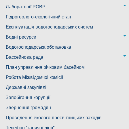
Казанківська ТГ
Новоодеська дільниця – водогін № 1,2
Лабораторії РОВР
Воскресенська дільниця – водогін № 3
Лабораторія моніторингу вод
Гідрогеолого-екологічний стан
Ковалівська дільниця
Лабораторія питного водопостачання
Експлуатація водогосподарських систем
Новобузька дільниця
Водні ресурси
Снігурівська дільниця
Режими роботи водних об’єктів
Водогосподарська обстановка
Дільниця з обслуговування насосного обладнання та
Бассейнова рада
водоочисних установок
Басейнова рада Південного Бугу
План управління річковим басейном
Басейнова рада нижнього Дніпра
Робота Міжвідомчоі комісіі
Басейнова рада річок Причорномор'я
Державні закупівлі
Запобігання корупції
Звернення громадян
Проведення еколого-просвітницьких заходів
Телефон "гарячої лінії"