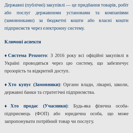
Державні (публічні) закупівлі — це придбання товарів, робіт
Дозвіл на спеціальне водокористування
або послуг державними установами та компаніями
(замовниками) за бюджетні кошти або власні кошти
Платні послуги
підприємств через електронну систему.
Ключові аспекти
♦Система Prozorro
:
З 2016 року всі офіційні закупівлі в
Україні проводяться через цю систему, що забезпечує
прозорість та відкритий доступ.
♦Хто купує (Замовники)
:
Органи влади, лікарні, школи,
державні банки та стратегічні підприємства.
♦Хто продає (Учасники)
:
Будь-яка фізична особа-
підприємець (ФОП) або юридична особа, що може
запропонувати потрібний товар чи послугу.