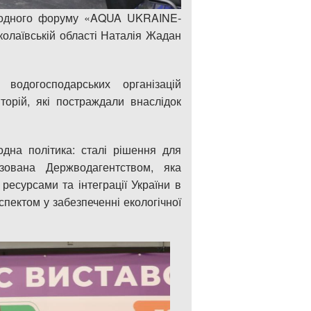
ародного форуму «AQUA UKRAINE-
колаївській області Наталія Жадан
водогосподарських організацій
торій, які постраждали внаслідок
дна політика: сталі рішення для
ізована Держводагентством, яка
есурсами та інтеграції України в
пектом у забезпеченні екологічної