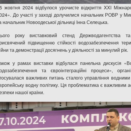
5 жовтня 2024 відбулося урочисте відкриття XXI Міжн
024». До участі у заході долучилися начальник РОВР у Ми
а начальник Новоодеської дільниці Інна Селецька.
ього року виставковий стенд Держводагентства та 
рисвячений підвищенню стійкості водозабезпечення тери
ійни та демонстрації досягнень у діяльності за минулий рік.
акож у рамах виставки відбулася панельна дискусія «Во
одозабезпечення та євроінтеграційні процеси», орган
тосувалася важливих питань сталого управління водними р
вропейську водну політику. Ця проблематика є важливим ас
езпеки нашої країни.