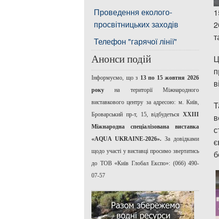
Проведення еколого-
1
просвітницьких заходів
2
т
Телефон "гарячої лінії"
Анонси подій
Ц
п
Інформуємо, що з
13 по 15 жовтня 2026
в
року
на території Міжнародного
виставкового центру за адресою: м. Київ,
Т
Броварський пр-т, 15, відбудеться
ХХІІІ
в
Міжнародна спеціалізована виставка
с
«AQUA UKRAINE-2026».
За довідками
є
щодо участі у виставці просимо звертатись
б
до ТОВ «Київ Глобал Експо»: (066) 490-
07-57