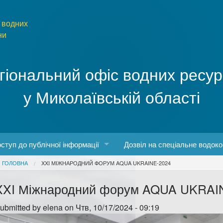
 водних
ни
гіональний офіс водних ресур
у Миколаївській області
ступ до публічної інформації
Дозвіл на спеціальне водок
You are here
ГОЛОВНА
XXI МІЖНАРОДНИЙ ФОРУМ AQUA UKRAINE-2024
боти
конодавство про доступ до публічної інформації
XXI Міжнародний форум AQUA UKRAI
о роботу з інформаційними запитами
ubmitted by
elena
on Чтв, 10/17/2024 - 09:19
рма та порядок запиту