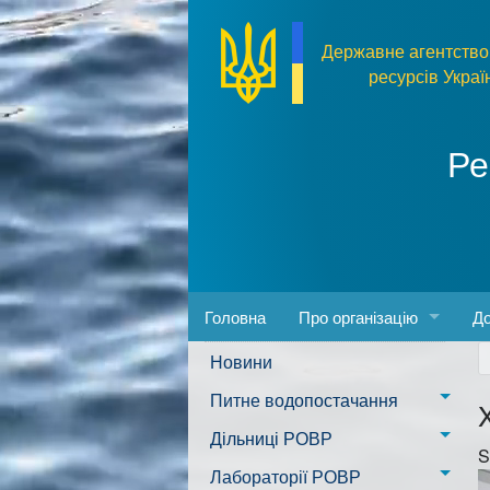
Перейти до основного матеріалу
Державне агентство
ресурсів Украї
Ре
Головна
Про організацію
До
Новини
Адреса та розпорядок ро
За
Питне водопостачання
Керівництво
Пр
м. Миколаїв
Дільниці РОВР
S
Положення
Фо
Казанківська ТГ
Новоодеська дільниця –
Лабораторії РОВР