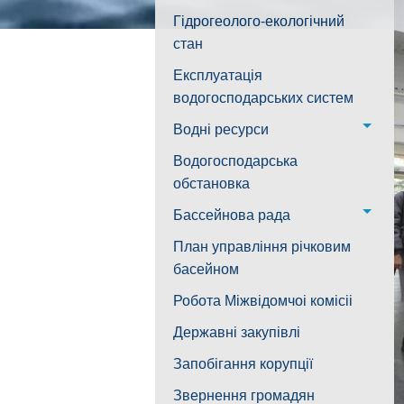
водогін № 1,2
Лабораторія моніторингу
Гідрогеолого-екологічний
Структура
Воскресенська дільниця –
вод
стан
водогін № 3
Лабораторія питного
Експлуатація
Ковалівська дільниця
водопостачання
водогосподарських систем
Новобузька дільниця
Водні ресурси
Снігурівська дільниця
Режими роботи водних
Водогосподарська
об’єктів
обстановка
Дільниця з обслуговування
насосного обладнання та
Бассейнова рада
водоочисних установок
Басейнова рада
План управління річковим
Південного Бугу
басейном
Басейнова рада нижнього
Робота Міжвідомчоі комісіі
Дніпра
Державні закупівлі
Басейнова рада річок
Запобігання корупції
Причорномор'я
Звернення громадян