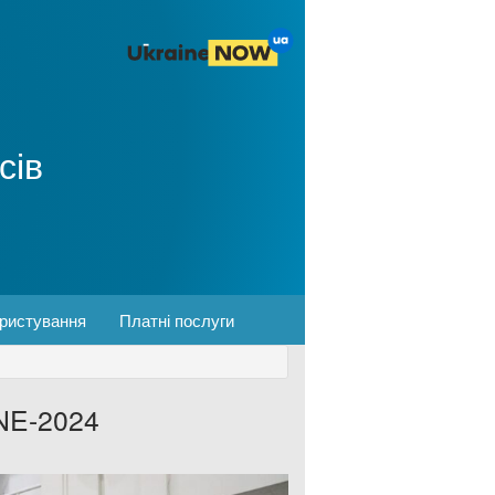
сів
ористування
Платні послуги
NE-2024