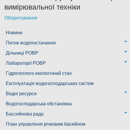
вимірювальної техніки
Дозвіл на спеціальне водокористування
Обгрунтування
Платні послуги
Новини
Питне водопостачання
м. Миколаїв
Дільниці РОВР
Казанківська ТГ
Новоодеська дільниця – водогін № 1,2
Лабораторії РОВР
Воскресенська дільниця – водогін № 3
Лабораторія моніторингу вод
Гідрогеолого-екологічний стан
Ковалівська дільниця
Лабораторія питного водопостачання
Експлуатація водогосподарських систем
Новобузька дільниця
Водні ресурси
Снігурівська дільниця
Режими роботи водних об’єктів
Водогосподарська обстановка
Дільниця з обслуговування насосного обладнання та
Бассейнова рада
водоочисних установок
Басейнова рада Південного Бугу
План управління річковим басейном