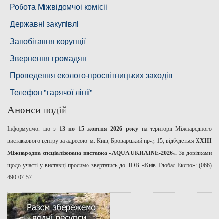
Басейнова рада нижнього Дніпра
Робота Міжвідомчоі комісіі
Басейнова рада річок Причорномор'я
Державні закупівлі
Запобігання корупції
Звернення громадян
Проведення еколого-просвітницьких заходів
Телефон "гарячої лінії"
Анонси подій
Інформуємо, що з
13 по 15 жовтня 2026 року
на території Міжнародного
виставкового центру за адресою: м. Київ, Броварський пр-т, 15, відбудеться
ХХІІІ
Міжнародна спеціалізована виставка «AQUA UKRAINE-2026».
За довідками
щодо участі у виставці просимо звертатись до ТОВ «Київ Глобал Експо»: (066)
490-07-57