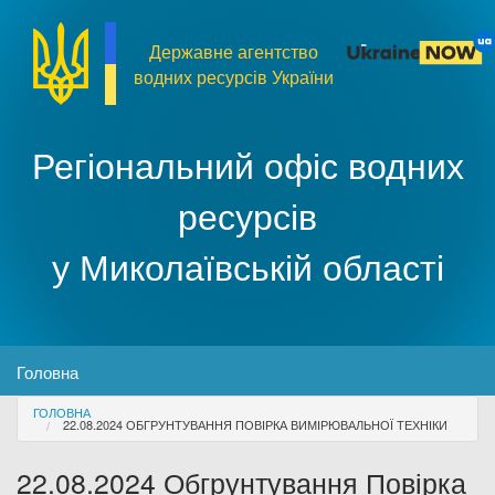
Перейти до основного матеріалу
Державне агентство
водних ресурсів України
Регіональний офіс водних
ресурсів
у Миколаївській області
MENU
Головна
You are here
ГОЛОВНА
Про організацію
22.08.2024 ОБГРУНТУВАННЯ ПОВІРКА ВИМІРЮВАЛЬНОЇ ТЕХНІКИ
22.08.2024 Обгрунтування Повірка
Доступ до публічної інформації