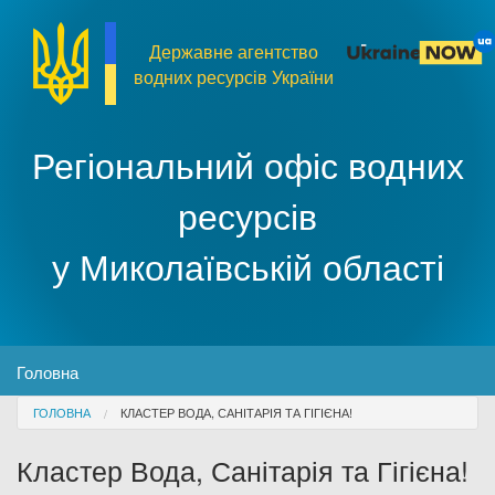
Перейти до основного матеріалу
Державне агентство
водних ресурсів України
Регіональний офіс водних
ресурсів
у Миколаївській області
MENU
Головна
You are here
ГОЛОВНА
КЛАСТЕР ВОДА, САНІТАРІЯ ТА ГІГІЄНА!
Про організацію
Кластер Вода, Санітарія та Гігієна!
Доступ до публічної інформації