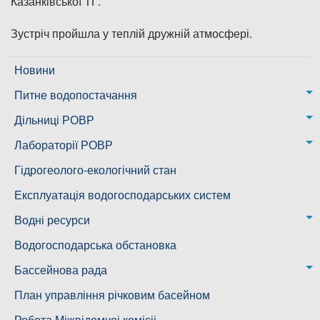
Казанківської ТГ.
Зустріч пройшла у теплій дружній атмосфері.
Новини
Питне водопостачання
м. Миколаїв
Дільниці РОВР
Казанківська ТГ
Новоодеська дільниця – водогін № 1,2
Лабораторії РОВР
Воскресенська дільниця – водогін № 3
Лабораторія моніторингу вод
Гідрогеолого-екологічний стан
Ковалівська дільниця
Лабораторія питного водопостачання
Експлуатація водогосподарських систем
Новобузька дільниця
Водні ресурси
Снігурівська дільниця
Режими роботи водних об’єктів
Водогосподарська обстановка
Дільниця з обслуговування насосного обладнання та
Бассейнова рада
водоочисних установок
Басейнова рада Південного Бугу
План управління річковим басейном
Басейнова рада нижнього Дніпра
Робота Міжвідомчоі комісіі