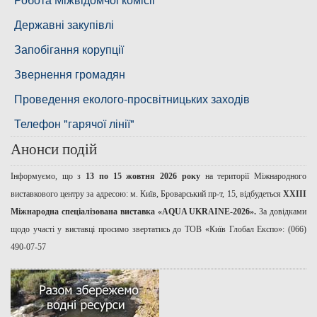
Басейнова рада річок Причорномор'я
Державні закупівлі
Запобігання корупції
Звернення громадян
Проведення еколого-просвітницьких заходів
Телефон "гарячої лінії"
Анонси подій
Інформуємо, що з
13 по 15 жовтня 2026 року
на території Міжнародного
виставкового центру за адресою: м. Київ, Броварський пр-т, 15, відбудеться
ХХІІІ
Міжнародна спеціалізована виставка «AQUA UKRAINE-2026».
За довідками
щодо участі у виставці просимо звертатись до ТОВ «Київ Глобал Експо»: (066)
490-07-57