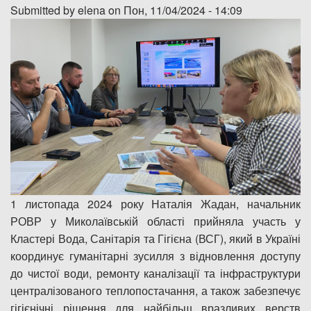
Submitted by
elena
on Пон, 11/04/2024 - 14:09
Дозвіл на спеціальне водокористування
Платні послуги
1 листопада 2024 року Наталія Жадан, начальник
РОВР у Миколаївській області прийняла участь у
Кластері Вода, Санітарія та Гігієна (ВСГ), який в Україні
координує гуманітарні зусилля з відновлення доступу
до чистої води, ремонту каналізації та інфраструктури
централізованого теплопостачання, а також забезпечує
гігієнічні рішення для найбільш вразливих верств