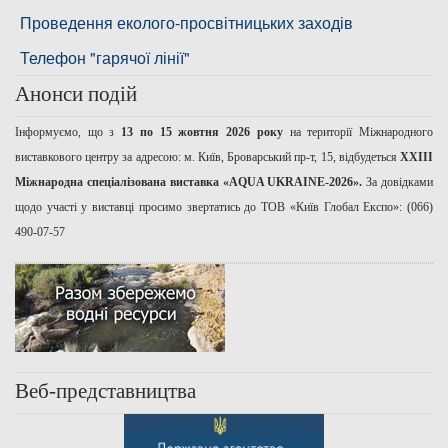
Проведення еколого-просвітницьких заходів
Телефон "гарячої лінії"
Анонси подій
Інформуємо, що з
13 по 15 жовтня 2026 року
на території Міжнародного
виставкового центру за адресою: м. Київ, Броварський пр-т, 15, відбудеться
ХХІІІ
Міжнародна спеціалізована виставка «AQUA UKRAINE-2026».
За довідками
щодо участі у виставці просимо звертатись до ТОВ «Київ Глобал Експо»: (066)
490-07-57
Веб-представництва