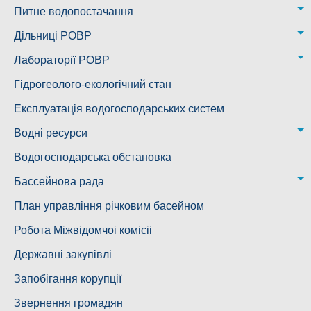
Питне водопостачання
м. Миколаїв
Дільниці РОВР
Казанківська ТГ
Новоодеська дільниця – водогін № 1,2
Лабораторії РОВР
Воскресенська дільниця – водогін № 3
Лабораторія моніторингу вод
Гідрогеолого-екологічний стан
Ковалівська дільниця
Лабораторія питного водопостачання
Експлуатація водогосподарських систем
Новобузька дільниця
Водні ресурси
Снігурівська дільниця
Режими роботи водних об’єктів
Водогосподарська обстановка
Дільниця з обслуговування насосного обладнання та
Бассейнова рада
водоочисних установок
Басейнова рада Південного Бугу
План управління річковим басейном
Басейнова рада нижнього Дніпра
Робота Міжвідомчоі комісіі
Басейнова рада річок Причорномор'я
Державні закупівлі
Запобігання корупції
Звернення громадян