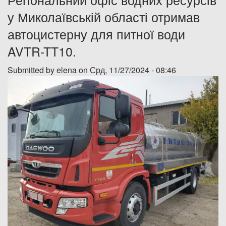
у Миколаївській області отримав
Дозвіл на спеціальне водокористування
автоцистерну для питної води
Платні послуги
AVTR-TT10.
Submitted by
elena
on Срд, 11/27/2024 - 08:46