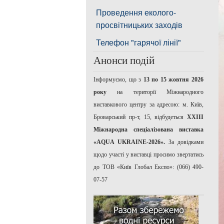
Проведення еколого-
просвітницьких заходів
Телефон "гарячої лінії"
Анонси подій
Інформуємо, що з
13 по 15 жовтня 2026
року
на території Міжнародного
виставкового центру за адресою: м. Київ,
Броварський пр-т, 15, відбудеться
ХХІІІ
Міжнародна спеціалізована виставка
«AQUA UKRAINE-2026».
За довідками
щодо участі у виставці просимо звертатись
до ТОВ «Київ Глобал Експо»: (066) 490-
07-57