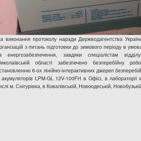
а виконання протоколу наради Держводагентства України
рганізацій з питань підготовки до зимового періоду в ум
а енергозабезпечення, завдяки спеціалістам відді
иколаївській області забезпечено безперебійну ро
становленню 6-ох лінійно-інтерактивних джерел безпере
 акумуляторів LPM-GL 12V-100FH в Офісі, в лабораторії м
ислі м. Снігурівка, в Ковалівській, Новоодеській, Новобузькі