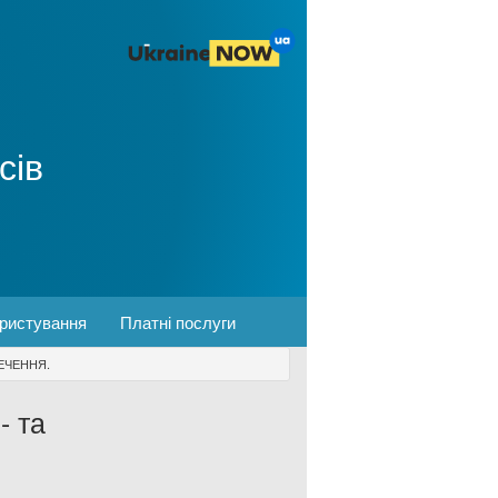
сів
ористування
Платні послуги
ЕЧЕННЯ.
- та