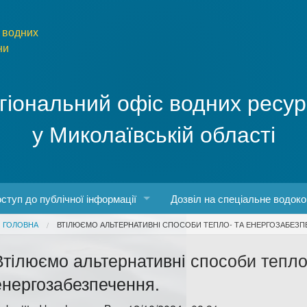
 водних
ни
гіональний офіс водних ресур
у Миколаївській області
ступ до публічної інформації
Дозвіл на спеціальне водок
You are here
ГОЛОВНА
ВТІЛЮЄМО АЛЬТЕРНАТИВНІ СПОСОБИ ТЕПЛО- ТА ЕНЕРГОЗАБЕЗП
боти
конодавство про доступ до публічної інформації
Втілюємо альтернативні способи тепло
о роботу з інформаційними запитами
енергозабезпечення.
рма та порядок запиту