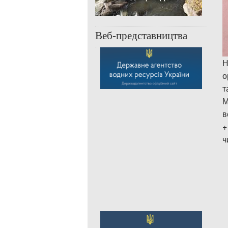
Веб-представництва
Н
о
т
М
в
+
ч