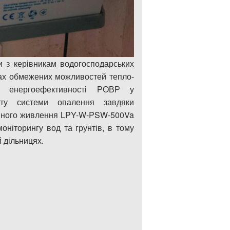
 з керівникам водогосподарських
овах обмежених можливостей тепло-
лу енергоефективності РОВР у
боту системи опалення завдяки
бійного живлення LPY-W-PSW-500Va
оніторингу вод та грунтів, в тому
й дільницях.