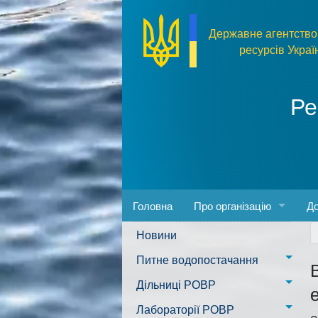
Перейти до основного матеріалу
Державне агентство
ресурсів Украї
Ре
Головна
Про організацію
До
Новини
Адреса та розпорядок ро
За
Питне водопостачання
Керівництво
Пр
м. Миколаїв
Дільниці РОВР
Положення
Фо
Казанківська ТГ
Новоодеська дільниця –
Лабораторії РОВР