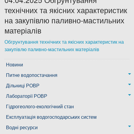
технічних та якісних характеристик
Дозвіл на спеціальне водокористування
на закупівлю паливно-мастильних
Платні послуги
матеріалів
Обгрунтування технічних та якісних характеристик на
закупівлю паливно-мастильних матеріалів
Новини
Питне водопостачання
м. Миколаїв
Дільниці РОВР
Казанківська ТГ
Новоодеська дільниця – водогін № 1,2
Лабораторії РОВР
Воскресенська дільниця – водогін № 3
Лабораторія моніторингу вод
Гідрогеолого-екологічний стан
Ковалівська дільниця
Лабораторія питного водопостачання
Експлуатація водогосподарських систем
Новобузька дільниця
Водні ресурси