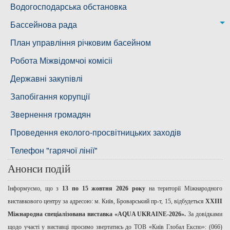
Снігурівська дільниця
Режими роботи водних об’єктів
Водогосподарська обстановка
Дільниця з обслуговування насосного обладнання та
Бассейнова рада
водоочисних установок
Басейнова рада Південного Бугу
План управління річковим басейном
Басейнова рада нижнього Дніпра
Робота Міжвідомчоі комісіі
Басейнова рада річок Причорномор'я
Державні закупівлі
Запобігання корупції
Звернення громадян
Проведення еколого-просвітницьких заходів
Телефон "гарячої лінії"
Анонси подій
Інформуємо, що з
13 по 15 жовтня 2026 року
на території Міжнародного
виставкового центру за адресою: м. Київ, Броварський пр-т, 15, відбудеться
ХХІІІ
Міжнародна спеціалізована виставка «AQUA UKRAINE-2026».
За довідками
щодо участі у виставці просимо звертатись до ТОВ «Київ Глобал Експо»: (066)