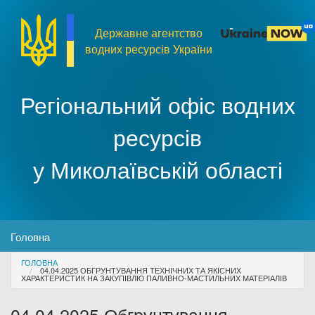
Перейти до основного матеріалу
Державне агентство
водних ресурсів України
Регіональний офіс водних
ресурсів
у Миколаївській області
MENU
Головна
You are here
ГОЛОВНА
Про організацію
04.04.2025 ОБГРУНТУВАННЯ ТЕХНІЧНИХ ТА ЯКІСНИХ
ХАРАКТЕРИСТИК НА ЗАКУПІВЛЮ ПАЛИВНО-МАСТИЛЬНИХ МАТЕРІАЛІВ
Доступ до публічної інформації
04.04.2025 Обгрунтування