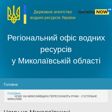
Перейти до основного матеріалу
Державне агентство
водних ресурсів України
Регіональний офіс водних
ресурсів
у Миколаївській області
MENU
Головна
You are here
ГОЛОВНА
Про організацію
ЧОМУ НА МИКОЛАЇВЩИНІ ПЕРЕСИХАЮТЬ РІЧКИ - СУСПІЛЬНЕ
МИКОЛАЇВ.
Доступ до публічної інформації
Чому на Миколаївщині