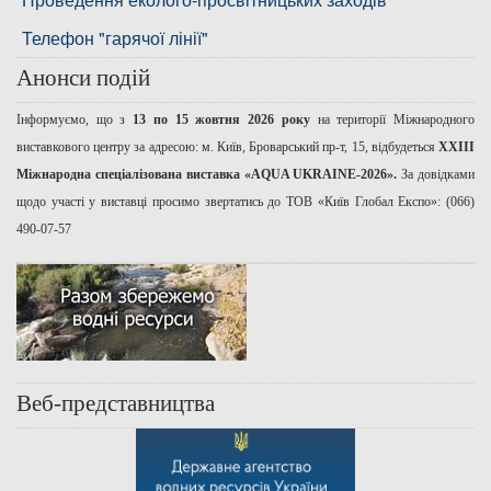
Телефон "гарячої лінії"
Анонси подій
Інформуємо, що з
13 по 15 жовтня 2026 року
на території Міжнародного
виставкового центру за адресою: м. Київ, Броварський пр-т, 15, відбудеться
ХХІІІ
Міжнародна спеціалізована виставка «AQUA UKRAINE-2026».
За довідками
щодо участі у виставці просимо звертатись до ТОВ «Київ Глобал Експо»: (066)
490-07-57
Веб-представництва