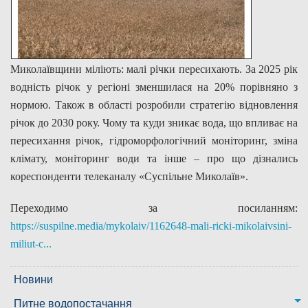
Миколаївщини міліють: малі річки пересихають. За 2025 рік
водність річок у регіоні зменшилася на 20% порівняно з
нормою. Також в області розробили стратегію відновлення
річок до 2030 року. Чому та куди зникає вода, що впливає на
пересихання річок, гідроморфологічний моніторинг, зміна
клімату, моніторинг води та інше – про що дізнались
кореспонденти телеканалу «Суспільне Миколаїв».
Переходимо за посиланням:
https://suspilne.media/mykolaiv/1162648-mali-ricki-mikolaivsini-
miliut-c...
Новини
Питне водопостачання