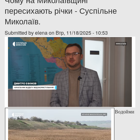
пересихають річки - Суспільне
Дозвіл на спеціальне водокористування
Миколаїв.
Платні послуги
Submitted by
elena
on Втр, 11/18/2025 - 10:53
Водойми