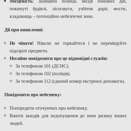
Місцевість
: Залишені позиції, місця бойових дій,
покинуті будівлі, лісосмуги, узбіччя доріг, мости,
кладовища – потенційно небезпечні зони.
Дії при виявленні:
Не чіпати!
Ніколи не торкайтеся і не переміщуйте
підозрілі предмети.
Негайно повідомити про це відповідні служби:
За телефоном 101 (ДСНС).
За телефоном 102 (поліція).
За телефоном 112 (єдиний номер екстреної допомоги).
Повідомити про небезпеку:
Попередити оточуючих про небезпеку.
Вжити заходів для недопущення до зони ризику інших
людей.