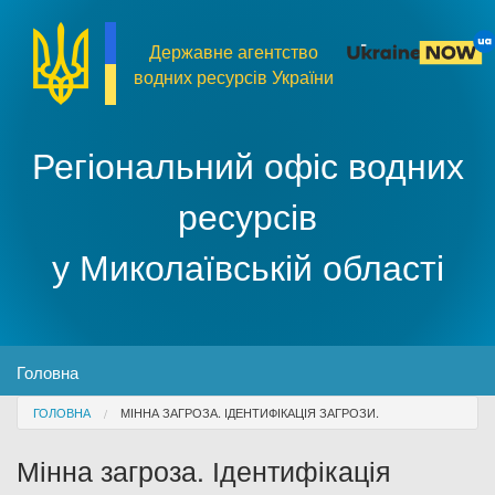
Перейти до основного матеріалу
Державне агентство
водних ресурсів України
Регіональний офіс водних
ресурсів
у Миколаївській області
MENU
Головна
You are here
ГОЛОВНА
МІННА ЗАГРОЗА. ІДЕНТИФІКАЦІЯ ЗАГРОЗИ.
Про організацію
Мінна загроза. Ідентифікація
Доступ до публічної інформації