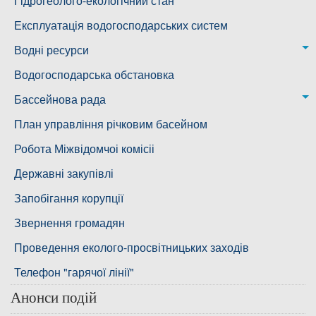
Воскресенська дільниця – водогін № 3
Лабораторія моніторингу вод
Гідрогеолого-екологічний стан
Ковалівська дільниця
Лабораторія питного водопостачання
Експлуатація водогосподарських систем
Новобузька дільниця
Водні ресурси
Снігурівська дільниця
Режими роботи водних об’єктів
Водогосподарська обстановка
Дільниця з обслуговування насосного обладнання та
Бассейнова рада
водоочисних установок
Басейнова рада Південного Бугу
План управління річковим басейном
Басейнова рада нижнього Дніпра
Робота Міжвідомчоі комісіі
Басейнова рада річок Причорномор'я
Державні закупівлі
Запобігання корупції
Звернення громадян
Проведення еколого-просвітницьких заходів
Телефон "гарячої лінії"
Анонси подій