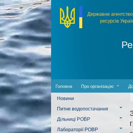
Перейти до основного матеріалу
Державне агентство
ресурсів Украї
Ре
Головна
Про організацію
До
Новини
Адреса та розпорядок ро
За
Питне водопостачання
Керівництво
Пр
м. Миколаїв
Дільниці РОВР
Положення
Фо
Казанківська ТГ
Новоодеська дільниця –
Лабораторії РОВР