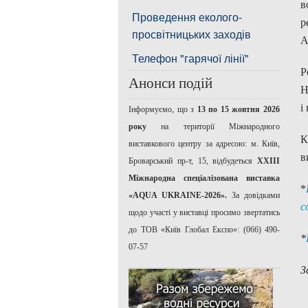
в
Проведення еколого-
р
просвітницьких заходів
А
Телефон "гарячої лінії"
Р
Анонси подій
Н
і
Інформуємо, що з
13 по 15 жовтня 2026
року
на території Міжнародного
К
виставкового центру за адресою: м. Київ,
в
Броварський пр-т, 15, відбудеться
ХХІІІ
Міжнародна спеціалізована виставка
*
«AQUA UKRAINE-2026».
За довідками
с
щодо участі у виставці просимо звертатись
до ТОВ «Київ Глобал Експо»: (066) 490-
*
07-57
З