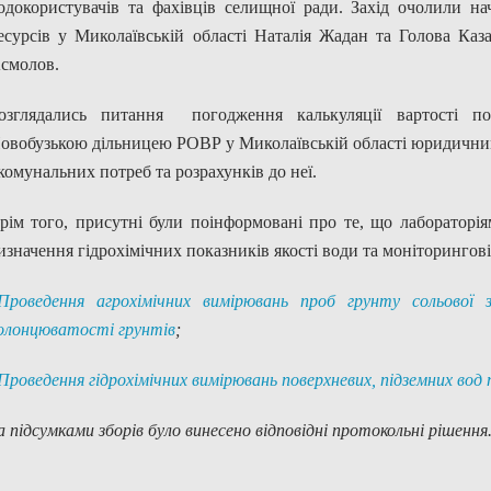
одокористувачів та фахівців селищної ради. Захід очолили н
есурсів у Миколаївській області Наталія Жадан та Голова Каз
смолов.
озглядались питання погодження калькуляції вартості по
овобузькою дільницею РОВР у Миколаївській області юридични
 комунальних потреб та розрахунків до неї.
рім того, присутні були поінформовані про те, що лабораторі
изначення гідрохімічних показників якості води та моніторингові
Проведення агрохімічних вимірювань проб грунту сольової з
олонцюватості грунтів
;
Проведення гідрохімічних вимірювань поверхневих, підземних вод
а підсумками зборів було винесено відповідні протокольні рішення