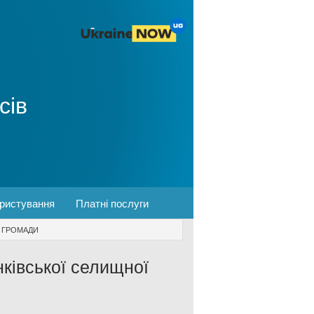
сів
ористування
Платні послуги
Ї ГРОМАДИ
нківської селищної