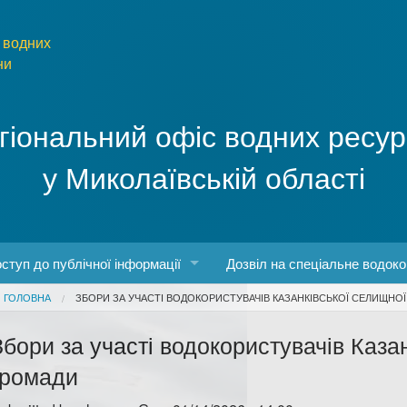
 водних
ни
гіональний офіс водних ресур
у Миколаївській області
ступ до публічної інформації
Дозвіл на спеціальне водок
You are here
ГОЛОВНА
ЗБОРИ ЗА УЧАСТІ ВОДОКОРИСТУВАЧІВ КАЗАНКІВСЬКОЇ СЕЛИЩНО
боти
конодавство про доступ до публічної інформації
Збори за участі водокористувачів Каза
о роботу з інформаційними запитами
громади
рма та порядок запиту