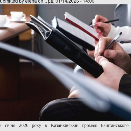
ubmitted by
elena
on Срд, 01/14/2026 - 14:00
3 січня 2026 року в Казанківській громаді Баштанського 