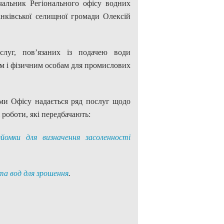
ачальник Регіонального офісу водних
анківської селищної громади Олексій
слуг, пов’язаних із подачею води
м і фізичним особам для промислових
ями Офісу надається ряд послуг щодо
 роботи, які передбачають:
йомки для визначення засоленності
 та вод для зрошення
.
.