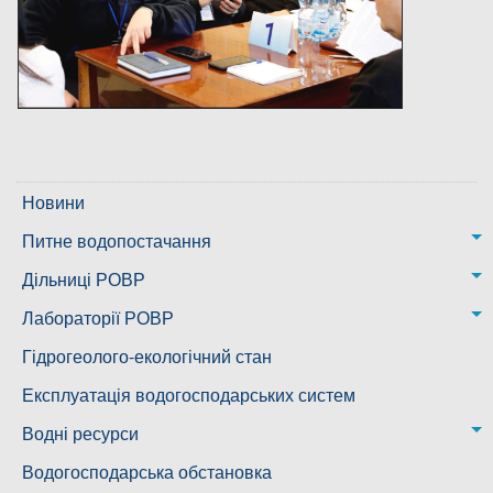
Новини
Питне водопостачання
м. Миколаїв
Дільниці РОВР
Казанківська ТГ
Новоодеська дільниця – водогін № 1,2
Лабораторії РОВР
Воскресенська дільниця – водогін № 3
Лабораторія моніторингу вод
Гідрогеолого-екологічний стан
Ковалівська дільниця
Лабораторія питного водопостачання
Експлуатація водогосподарських систем
Новобузька дільниця
Водні ресурси
Снігурівська дільниця
Режими роботи водних об’єктів
Водогосподарська обстановка