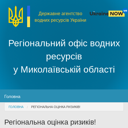
Перейти до основного матеріалу
Державне агентство
водних ресурсів України
Регіональний офіс водних
ресурсів
у Миколаївській області
MENU
Головна
You are here
ГОЛОВНА
РЕГІОНАЛЬНА ОЦІНКА РИЗИКІВ!
Про організацію
Регіональна оцінка ризиків!
Доступ до публічної інформації