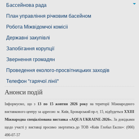
Дільниця з обслуговування насосного обладнання та
Бассейнова рада
водоочисних установок
Басейнова рада Південного Бугу
План управління річковим басейном
Басейнова рада нижнього Дніпра
Робота Міжвідомчоі комісіі
Басейнова рада річок Причорномор'я
Державні закупівлі
Запобігання корупції
Звернення громадян
Проведення еколого-просвітницьких заходів
Телефон "гарячої лінії"
Анонси подій
Інформуємо, що з
13 по 15 жовтня 2026 року
на території Міжнародного
виставкового центру за адресою: м. Київ, Броварський пр-т, 15, відбудеться
ХХІІІ
Міжнародна спеціалізована виставка «AQUA UKRAINE-2026».
За довідками
щодо участі у виставці просимо звертатись до ТОВ «Київ Глобал Експо»: (066)
490-07-57