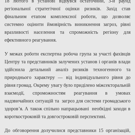
18 лютого в установі відбувся остаточний, 3-й раунд
регіональної стратегічної оцінки ризиків. Захід став
фінальним етапом комплексної роботи, що дозволяє
системно оцінити ймовірність виникнення загроз, рівні
вразливості населення та спроможність регіону для
ефективного реагування.
У межах роботи експертна робоча група за участі фахівців
Центру та представників залучених установ і органів влади
здійснила детальний аналіз ризиків техногенного та
природнього характеру — від індивідуального рівня до
рівня громад. Окрему увагу було приділено міжсекторальній
взаємодії, спроможностям реагування в умовах
надзвичайних ситуацій та загроз для системи громадського
здоров’я. А також спільно напрацьовані необхідні заходи в
короткостроковій та довгостроковій перспективі.
До обговорення долучилися представники 15 організацій,