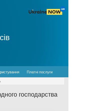
сів
ористування
Платні послуги
А
одного господарства