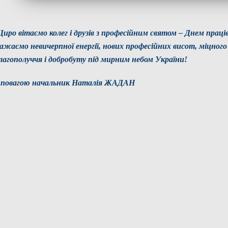
иро вітаємо колег і друзів з професійним святом – Днем праці
ажаємо невичерпної енергії, нових професійних висот, міцного
лагополуччя і добробуту під мирним небом України!
 повагою начальник Наталія ЖАДАН