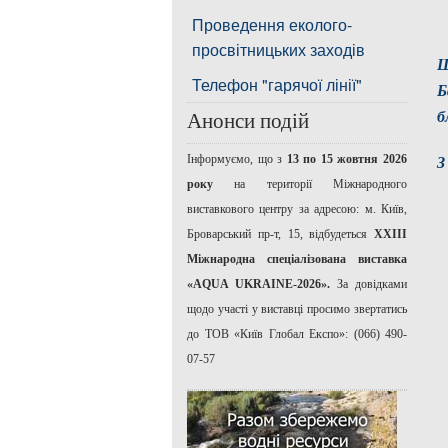
Проведення еколого-
просвітницьких заходів
Щ
Телефон "гарячої лінії"
Б
б
Анонси подій
Інформуємо, що з
13 по 15 жовтня 2026
З
року
на території Міжнародного
виставкового центру за адресою: м. Київ,
Броварський пр-т, 15, відбудеться
ХХІІІ
Міжнародна спеціалізована виставка
«AQUA UKRAINE-2026».
За довідками
щодо участі у виставці просимо звертатись
до ТОВ «Київ Глобал Експо»: (066) 490-
07-57