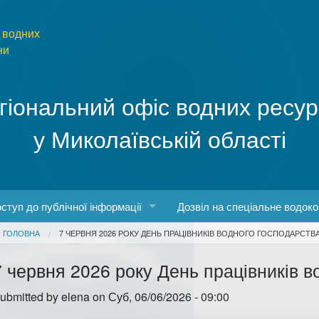
 водних
ни
гіональний офіс водних ресур
у Миколаївській області
ступ до публічної інформації
Дозвіл на спеціальне водок
You are here
ГОЛОВНА
7 ЧЕРВНЯ 2026 РОКУ ДЕНЬ ПРАЦІВНИКІВ ВОДНОГО ГОСПОДАРСТВ
боти
конодавство про доступ до публічної інформації
7 червня 2026 року День працівників в
о роботу з інформаційними запитами
ubmitted by
elena
on Суб, 06/06/2026 - 09:00
рма та порядок запиту