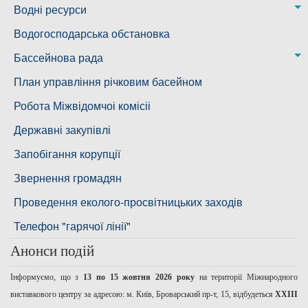
Новобузька дільниця
Водні ресурси
Снігурівська дільниця
Режими роботи водних об’єктів
Водогосподарська обстановка
Дільниця з обслуговування насосного обладнання та
Бассейнова рада
водоочисних установок
Басейнова рада Південного Бугу
План управління річковим басейном
Басейнова рада нижнього Дніпра
Робота Міжвідомчоі комісіі
Басейнова рада річок Причорномор'я
Державні закупівлі
Запобігання корупції
Звернення громадян
Проведення еколого-просвітницьких заходів
Телефон "гарячої лінії"
Анонси подій
Інформуємо, що з
13 по 15 жовтня 2026 року
на території Міжнародного
виставкового центру за адресою: м. Київ, Броварський пр-т, 15, відбудеться
ХХІІІ