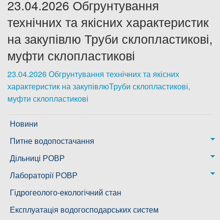
23.04.2026 Обгрунтування
Дозвіл на спеціальне водокористування
технічних та якісних характеристик
на закупівлю Труби склопластикові,
Платні послуги
муфти склопластикові
23.04.2026 Обгрунтування технічних та якісних
характеристик на закупівлюТруби склопластикові,
муфти склопластикові
Новини
Питне водопостачання
м. Миколаїв
Дільниці РОВР
Казанківська ТГ
Новоодеська дільниця – водогін № 1,2
Лабораторії РОВР
Воскресенська дільниця – водогін № 3
Лабораторія моніторингу вод
Гідрогеолого-екологічний стан
Ковалівська дільниця
Лабораторія питного водопостачання
Експлуатація водогосподарських систем