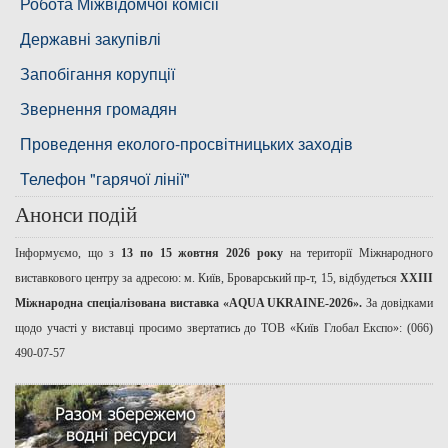
Басейнова рада нижнього Дніпра
Робота Міжвідомчоі комісіі
Басейнова рада річок Причорномор'я
Державні закупівлі
Запобігання корупції
Звернення громадян
Проведення еколого-просвітницьких заходів
Телефон "гарячої лінії"
Анонси подій
Інформуємо, що з
13 по 15 жовтня 2026 року
на території Міжнародного
виставкового центру за адресою: м. Київ, Броварський пр-т, 15, відбудеться
ХХІІІ
Міжнародна спеціалізована виставка «AQUA UKRAINE-2026».
За довідками
щодо участі у виставці просимо звертатись до ТОВ «Київ Глобал Експо»: (066)
490-07-57