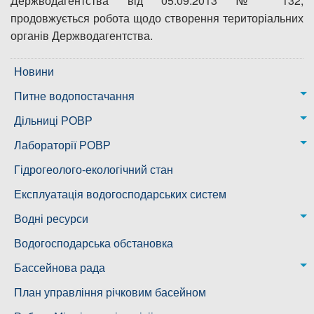
Держводагентства від 05.09.2013 № 132,
продовжується робота щодо створення територіальних
органів Держводагентства.
Новини
Питне водопостачання
м. Миколаїв
Дільниці РОВР
Казанківська ТГ
Новоодеська дільниця – водогін № 1,2
Лабораторії РОВР
Воскресенська дільниця – водогін № 3
Лабораторія моніторингу вод
Гідрогеолого-екологічний стан
Ковалівська дільниця
Лабораторія питного водопостачання
Експлуатація водогосподарських систем
Новобузька дільниця
Водні ресурси
Снігурівська дільниця
Режими роботи водних об’єктів
Водогосподарська обстановка
Дільниця з обслуговування насосного обладнання та
Бассейнова рада
водоочисних установок
Басейнова рада Південного Бугу
План управління річковим басейном