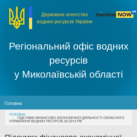
Перейти до основного матеріалу
Державне агентство
водних ресурсів України
Регіональний офіс водних
ресурсів
у Миколаївській області
MENU
Головна
You are here
ГОЛОВНА
Про організацію
ПІДСУМКИ ФІНАНСОВО-ЕКОНОМІЧНОЇ ДІЯЛЬНОСТІ ОБЛАСНОГО
УПРАВЛІННЯ ВОДНИХ РЕСУРСІВ ЗА 2013 РІК
Доступ до публічної інформації
Підсумки фінансово-економічної