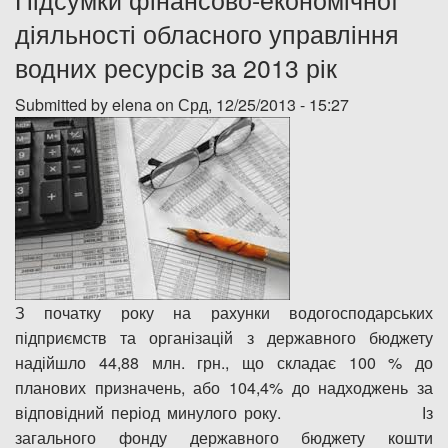
діяльності обласного управління
Дозвіл на спеціальне водокористування
водних ресурсів за 2013 рік
Платні послуги
Submitted by
elena
on Срд, 12/25/2013 - 15:27
З початку року на рахунки водогосподарських
підприємств та організацій з державного бюджету
надійшло 44,88 млн. грн., що складає 100 % до
планових призначень, або 104,4% до надходжень за
відповідний період минулого року. Із
загального фонду державного бюджету кошти