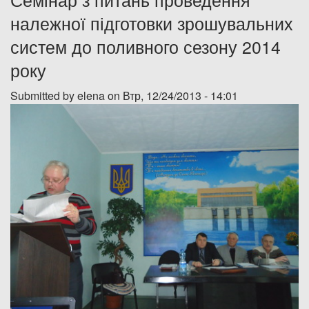
належної підготовки зрошувальних
Дозвіл на спеціальне водокористування
систем до поливного сезону 2014
Платні послуги
року
Submitted by
elena
on Втр, 12/24/2013 - 14:01