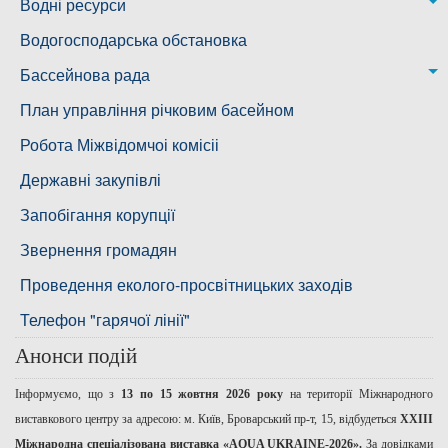
Новобузька дільниця
Водні ресурси
Снігурівська дільниця
Режими роботи водних об’єктів
Водогосподарська обстановка
Дільниця з обслуговування насосного обладнання та
Бассейнова рада
водоочисних установок
Басейнова рада Південного Бугу
План управління річковим басейном
Басейнова рада нижнього Дніпра
Робота Міжвідомчоі комісіі
Басейнова рада річок Причорномор'я
Державні закупівлі
Запобігання корупції
Звернення громадян
Проведення еколого-просвітницьких заходів
Телефон "гарячої лінії"
Анонси подій
Інформуємо, що з
13 по 15 жовтня 2026 року
на території Міжнародного
виставкового центру за адресою: м. Київ, Броварський пр-т, 15, відбудеться
ХХІІІ
Міжнародна спеціалізована виставка «AQUA UKRAINE-2026».
За довідками