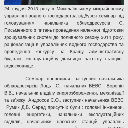
24 грудня 2013 року в Миколаївському міжрайонному
управлінні водного господарства відбувся семінар під
головуванням начальника облводресурсів С.
Письменного з питань проведення належної підготовки
зрошувальних систем до поливного сезону 2014 року,
раціоналізації в управліннях водного господарства та
проведення конкурсу на Кращу адміністративну
будівлю, експлуатаційну дільницю насосну станцію,
водосховище.
Семінар проводили: заступник начальника
облводресурсів Лоць І.С., начальник ВЕВС Воронін
В.В., начальник відділу енергозбереження, механізації
та зв’язку Андросов С.О., заступник начальника ВЕВС
Румик Д.В. Серед присутніх були : головні інженери,
головні енергетики, начальники експлуатаційних
відділів, начальники насосних станцій управлінь