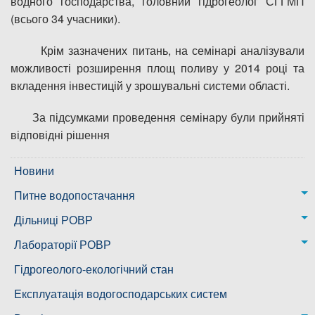
водного господарства, головний гідрогеолог СГГМП
(всього 34 учасники).
Крім зазначених питань, на семінарі аналізували
можливості розширення площ поливу у 2014 році та
вкладення інвестицій у зрошувальні системи області.
За підсумками проведення семінару були прийняті
відповідні рішення
Новини
Питне водопостачання
м. Миколаїв
Дільниці РОВР
Казанківська ТГ
Новоодеська дільниця – водогін № 1,2
Лабораторії РОВР
Воскресенська дільниця – водогін № 3
Лабораторія моніторингу вод
Гідрогеолого-екологічний стан
Ковалівська дільниця
Лабораторія питного водопостачання
Експлуатація водогосподарських систем