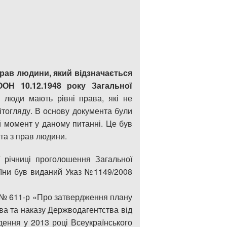
рав людини, який відзначається
Н 10.12.1948 року Загальної
і люди мають рівні права, які не
вітогляду. В основу документа були
й момент у даному питанні. Це був
та з прав людини.
ї річниці проголошення Загальної
аїни був виданий Указ №1149/2008
№ 611-р «Про затвердження плану
ва та наказу Держводагентства від
ення у 2013 році Всеукраїнського