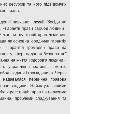
них ресурсів та його підвідомчих
ижня права.
енні навчання, лекції (бесіди на
 «Гарантії прав і свобод людини і
еханізм реалізації прав людини»,
лада як основна юридична гарантія
», «Гарантія громадян права на
осини у сфері надання безоплатної
ання на життя і здоров'я людини».
ого управління юстиції з метою
свобод людини і громадянина. Через
 надавалася первинна правова
у прав людини. Найактуальнішими
 були реєстрація прав на нерухоме
 майна, проблеми спадкування та