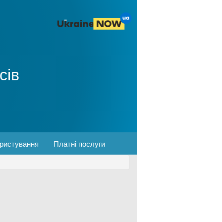
сів
ористування
Платні послуги