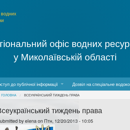
 водних
ни
гіональний офіс водних ресур
у Миколаївській області
ступ до публічної інформації
Дозвіл на спеціальне водок
You are here
ГОЛОВНА
ВСЕУКРАЇНСЬКИЙ ТИЖДЕНЬ ПРАВА
боти
конодавство про доступ до публічної інформації
Всеукраїнський тиждень права
о роботу з інформаційними запитами
ubmitted by
elena
on Птн, 12/20/2013 - 10:05
рма та порядок запиту