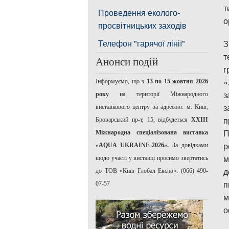
т
Проведення еколого-
о
просвітницьких заходів
Телефон "гарячої лінії"
З
т
Анонси подій
г
«
Інформуємо, що з
13 по 15 жовтня 2026
з
року
на території Міжнародного
з
виставкового центру за адресою: м. Київ,
п
Броварський пр-т, 15, відбудеться
ХХІІІ
П
Міжнародна спеціалізована виставка
р
«AQUA UKRAINE-2026».
За довідками
м
щодо участі у виставці просимо звертатись
д
до ТОВ «Київ Глобал Експо»: (066) 490-
п
07-57
м
о