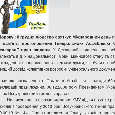
ороку 10 грудня людство святкує Міжнародний день п
 пам'ять проголошення Генеральною Асамблеєю ОО
екларації прав людини.
У Декларації заявлено, що вс
алежать від їх національності, мови, майнового стану та с
окладені всі напрацювання людської думки, які були на то
ерший досвід колективної розробки універсального докумен
 метою відзначення цієї дати в Україні та з нагоди 60-
екларації прав людини, 08.12.2008 року Президентом Укр
Про Всеукраїнський тиждень права».
а виконання п.2 розпорядження КМУ від 14.08.2013 р. 
аходів з проведення у 2013 році Всеукраїнського тижня пра
0.09.13 № 144 «Про затвердження Плану заходів з провед