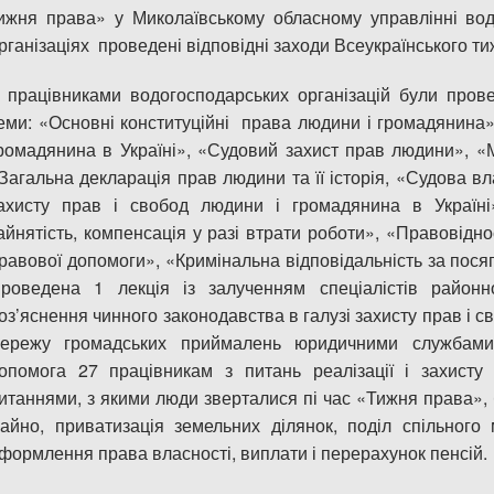
ижня права» у Миколаївському обласному управлінні вод
рганізаціях проведені відповідні заходи Всеукраїнського т
 працівниками водогосподарських організацій були провед
еми: «Основні конституційні права людини і громадянина»,
ромадянина в Україні», «Судовий захист прав людини», «М
Загальна декларація прав людини та її історія, «Судова в
ахисту прав і свобод людини і громадянина в Україні
айнятість, компенсація у разі втрати роботи», «Правовідн
равової допомоги», «Кримінальна відповідальність за посяг
роведена 1 лекція із залученням спеціалістів районн
оз’яснення чинного законодавства в галузі захисту прав і 
ережу громадських приймалень юридичними службами
опомога 27 працівникам з питань реалізації і захист
итаннями, з якими люди зверталися пі час «Тижня права»,
айно, приватизація земельних ділянок, поділ спільного
формлення права власності, виплати і перерахунок пенсій.