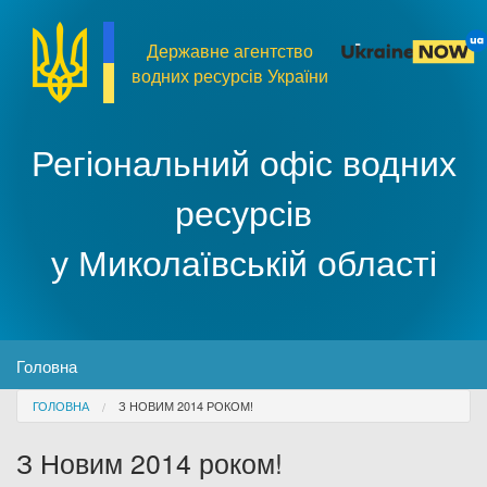
Перейти до основного матеріалу
Державне агентство
водних ресурсів України
Регіональний офіс водних
ресурсів
у Миколаївській області
MENU
Головна
You are here
ГОЛОВНА
З НОВИМ 2014 РОКОМ!
Про організацію
З Новим 2014 роком!
Доступ до публічної інформації