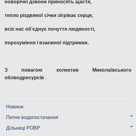
новорічні дзвони приносять щастя,
тепло різдвяної січки зігріває серця,
всіх нас об’
єднує почуття людяності,
порозуміння і взаємної підтримки
.
З повагою колектив Миколаївського
облводресурсів
.
Новини
Питне водопостачання
м. Миколаїв
Дільниці РОВР