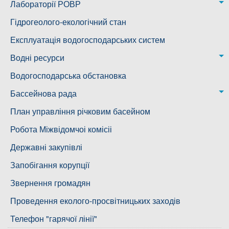
Казанківська ТГ
Новоодеська дільниця – водогін № 1,2
Лабораторії РОВР
Воскресенська дільниця – водогін № 3
Лабораторія моніторингу вод
Гідрогеолого-екологічний стан
Ковалівська дільниця
Лабораторія питного водопостачання
Експлуатація водогосподарських систем
Новобузька дільниця
Водні ресурси
Снігурівська дільниця
Режими роботи водних об’єктів
Водогосподарська обстановка
Дільниця з обслуговування насосного обладнання та
Бассейнова рада
водоочисних установок
Басейнова рада Південного Бугу
План управління річковим басейном
Басейнова рада нижнього Дніпра
Робота Міжвідомчоі комісіі
Басейнова рада річок Причорномор'я
Державні закупівлі
Запобігання корупції
Звернення громадян
Проведення еколого-просвітницьких заходів
Телефон "гарячої лінії"