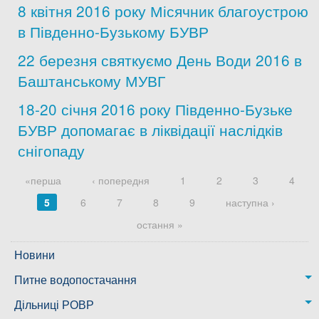
8 квітня 2016 року Місячник благоустрою
в Південно-Бузькому БУВР
22 березня святкуємо День Води 2016 в
Баштанському МУВГ
18-20 січня 2016 року Південно-Бузьке
БУВР допомагає в ліквідації наслідків
снігопаду
Сторінки
«перша
‹ попередня
1
2
3
4
5
6
7
8
9
наступна ›
остання »
Новини
Питне водопостачання
м. Миколаїв
Дільниці РОВР