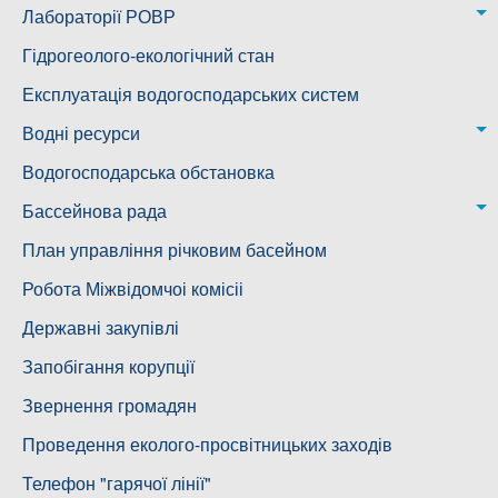
Казанківська ТГ
Новоодеська дільниця – водогін № 1,2
Лабораторії РОВР
Воскресенська дільниця – водогін № 3
Лабораторія моніторингу вод
Гідрогеолого-екологічний стан
Ковалівська дільниця
Лабораторія питного водопостачання
Експлуатація водогосподарських систем
Новобузька дільниця
Водні ресурси
Снігурівська дільниця
Режими роботи водних об’єктів
Водогосподарська обстановка
Дільниця з обслуговування насосного обладнання та
Бассейнова рада
водоочисних установок
Басейнова рада Південного Бугу
План управління річковим басейном
Басейнова рада нижнього Дніпра
Робота Міжвідомчоі комісіі
Басейнова рада річок Причорномор'я
Державні закупівлі
Запобігання корупції
Звернення громадян
Проведення еколого-просвітницьких заходів
Телефон "гарячої лінії"