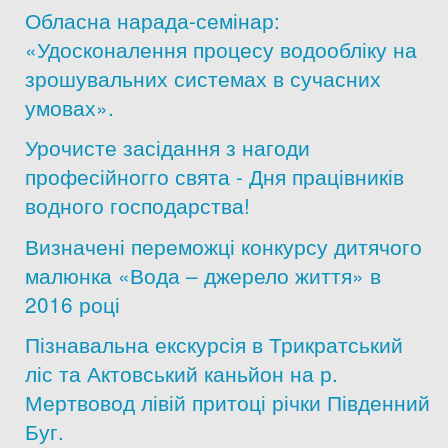
Обласна нарада-семінар:
Дозвіл на спеціальне водокористування
«Удосконалення процесу водообліку на
зрошувальних системах в сучасних
Платні послуги
умовах».
Урочисте засідання з нагоди
професійногго свята - Дня працівників
водного господарства!
Визначені переможці конкурсу дитячого
малюнка «Вода – джерело життя» в
2016 році
Пізнавальна екскурсія в Трикратський
ліс та Актовський каньйон на р.
Мертвовод лівій притоці річки Південний
Буг.