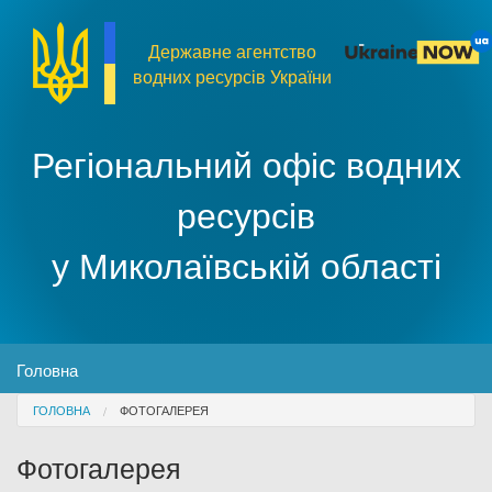
Перейти до основного матеріалу
Державне агентство
водних ресурсів України
Регіональний офіс водних
ресурсів
у Миколаївській області
MENU
Головна
You are here
ГОЛОВНА
ФОТОГАЛЕРЕЯ
Про організацію
Фотогалерея
Доступ до публічної інформації