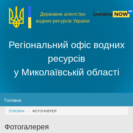
Перейти до основного матеріалу
Державне агентство
водних ресурсів України
Регіональний офіс водних
ресурсів
у Миколаївській області
MENU
Головна
You are here
ГОЛОВНА
ФОТОГАЛЕРЕЯ
Про організацію
Фотогалерея
Доступ до публічної інформації