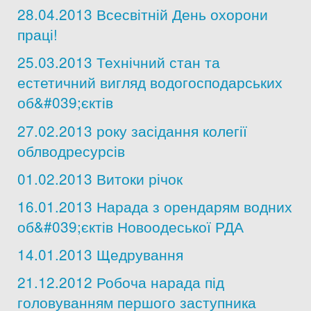
28.04.2013 Всесвітній День охорони
Дозвіл на спеціальне водокористування
праці!
Платні послуги
25.03.2013 Технічний стан та
естетичний вигляд водогосподарських
об&#039;єктів
27.02.2013 року засідання колегії
облводресурсів
01.02.2013 Витоки річок
16.01.2013 Нарада з орендарям водних
об&#039;єктів Новоодеської РДА
14.01.2013 Щедрування
21.12.2012 Робоча нарада під
головуванням першого заступника