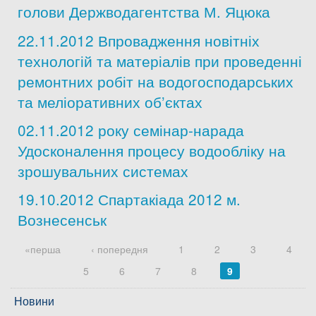
голови Держводагентства М. Яцюка
22.11.2012 Впровадження новітніх
технологій та матеріалів при проведенні
ремонтних робіт на водогосподарських
та меліоративних об’єктах
02.11.2012 року семінар-нарада
Удосконалення процесу водообліку на
зрошувальних системах
19.10.2012 Спартакіада 2012 м.
Вознесенськ
Сторінки
«перша
‹ попередня
1
2
3
4
5
6
7
8
9
Новини