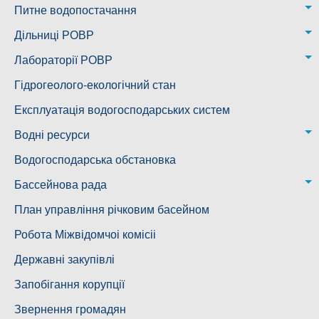
Питне водопостачання
м. Миколаїв
Дільниці РОВР
Казанківська ТГ
Новоодеська дільниця – водогін № 1,2
Лабораторії РОВР
Воскресенська дільниця – водогін № 3
Лабораторія моніторингу вод
Гідрогеолого-екологічний стан
Ковалівська дільниця
Лабораторія питного водопостачання
Експлуатація водогосподарських систем
Новобузька дільниця
Водні ресурси
Снігурівська дільниця
Режими роботи водних об’єктів
Водогосподарська обстановка
Дільниця з обслуговування насосного обладнання та
Бассейнова рада
водоочисних установок
Басейнова рада Південного Бугу
План управління річковим басейном
Басейнова рада нижнього Дніпра
Робота Міжвідомчоі комісіі
Басейнова рада річок Причорномор'я
Державні закупівлі
Запобігання корупції
Звернення громадян