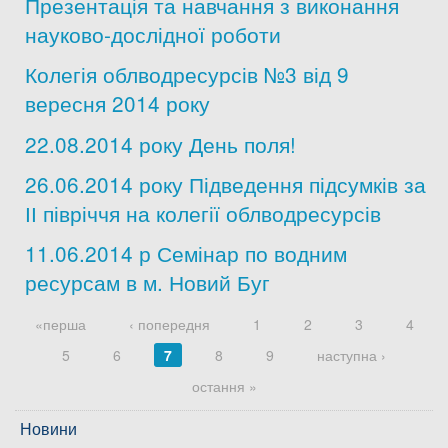
Презентація та навчання з виконання
науково-дослідної роботи
Колегія облводресурсів №3 від 9
вересня 2014 року
22.08.2014 року День поля!
26.06.2014 року Підведення підсумків за
ІІ півріччя на колегії облводресурсів
11.06.2014 р Семінар по водним
ресурсам в м. Новий Буг
Сторінки
«перша
‹ попередня
1
2
3
4
5
6
7
8
9
наступна ›
остання »
Новини