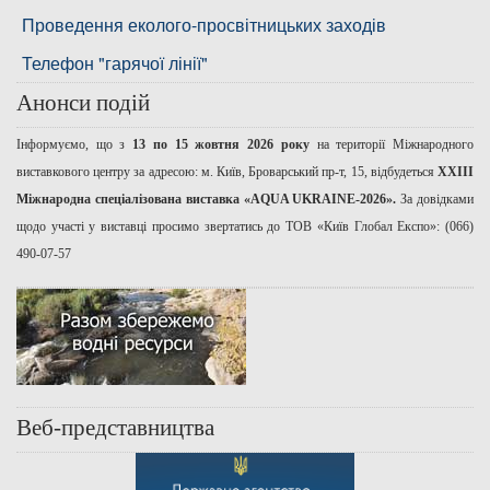
Проведення еколого-просвітницьких заходів
Телефон "гарячої лінії"
Анонси подій
Інформуємо, що з
13 по 15 жовтня 2026 року
на території Міжнародного
виставкового центру за адресою: м. Київ, Броварський пр-т, 15, відбудеться
ХХІІІ
Міжнародна спеціалізована виставка «AQUA UKRAINE-2026».
За довідками
щодо участі у виставці просимо звертатись до ТОВ «Київ Глобал Експо»: (066)
490-07-57
Веб-представництва