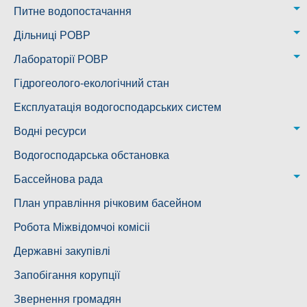
Питне водопостачання
м. Миколаїв
Дільниці РОВР
Казанківська ТГ
Новоодеська дільниця – водогін № 1,2
Лабораторії РОВР
Воскресенська дільниця – водогін № 3
Лабораторія моніторингу вод
Гідрогеолого-екологічний стан
Ковалівська дільниця
Лабораторія питного водопостачання
Експлуатація водогосподарських систем
Новобузька дільниця
Водні ресурси
Снігурівська дільниця
Режими роботи водних об’єктів
Водогосподарська обстановка
Дільниця з обслуговування насосного обладнання та
Бассейнова рада
водоочисних установок
Басейнова рада Південного Бугу
План управління річковим басейном
Басейнова рада нижнього Дніпра
Робота Міжвідомчоі комісіі
Басейнова рада річок Причорномор'я
Державні закупівлі
Запобігання корупції
Звернення громадян