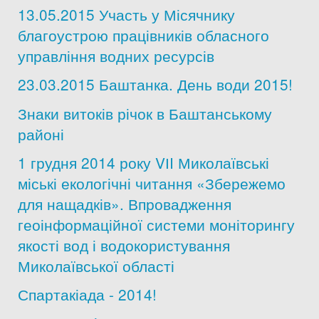
13.05.2015 Участь у Місячнику
Дозвіл на спеціальне водокористування
благоустрою працівників обласного
управління водних ресурсів
Платні послуги
23.03.2015 Баштанка. День води 2015!
Знаки витоків річок в Баштанському
районі
1 грудня 2014 року VІI Миколаївські
міські екологічні читання «Збережемо
для нащадків». Впровадження
геоінформаційної системи моніторингу
якості вод і водокористування
Миколаївської області
Спартакіада - 2014!