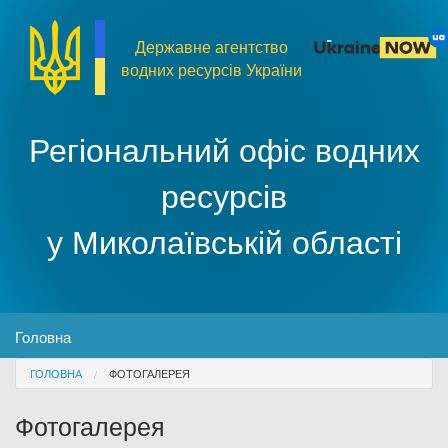
Перейти до основного матеріалу
Державне агентство
водних ресурсів України
Регіональний офіс водних
ресурсів
у Миколаївській області
MENU
Головна
You are here
ГОЛОВНА
ФОТОГАЛЕРЕЯ
Про організацію
Фотогалерея
Доступ до публічної інформації