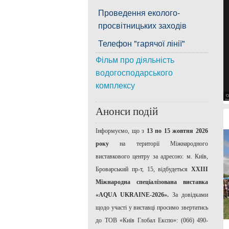
Проведення еколого-
просвітницьких заходів
Телефон "гарячої лінії"
Фільм про діяльність
водогосподарського
комплексу
Анонси подій
Інформуємо, що з
13 по 15 жовтня 2026
року
на території Міжнародного
виставкового центру за адресою: м. Київ,
Броварський пр-т, 15, відбудеться
ХХІІІ
Міжнародна спеціалізована виставка
«AQUA UKRAINE-2026».
За довідками
щодо участі у виставці просимо звертатись
до ТОВ «Київ Глобал Експо»: (066) 490-