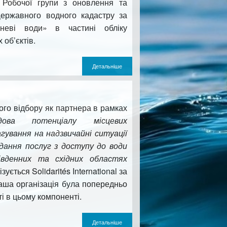
 Робочої групи з оновлення та
ержавного водного кадастру за
неві води» в частині обліку
 об’єктів.
Детальніше
го відбору як партнера в рамках
удова потенціалу місцевих
агування на надзвичайні ситуації
ання послуг з доступу до води
івденних та східних областях
ізується Solidarités International за
аша організація була попередньо
і в цьому компоненті.
Детальніше