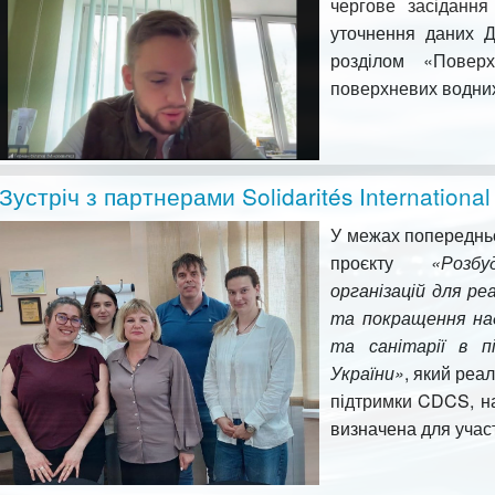
чергове засідання
уточнення даних Д
розділом «Поверх
поверхневих водних
Зустріч з партнерами Solidarités International
У межах попередньо
проєкту
«Розб
організацій для ре
та покращення над
та санітарії в п
України»
, який реал
підтримки CDCS, н
визначена для участ