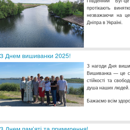
Південний Буг-це
протікають винятк
незважаючи на це
Дніпра в Україні.
З Днем вишиванки 2025!
З нагоди Дня виши
Вишиванка — це си
стійкості та свобо
душа наших людей.
Бажаємо всім здоров
З Днем пам’яті та примирення!