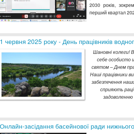
2030 років, зокре
перший квартал 202
1 червня 2025 року - День працівників водно
Шановні колеги! В
себе особисто 
святом – Днем пра
Наші працівники ви
забезпечення наш
сприяють раці
задоволенню 
Онлайн-засідання басейнової ради нижнього