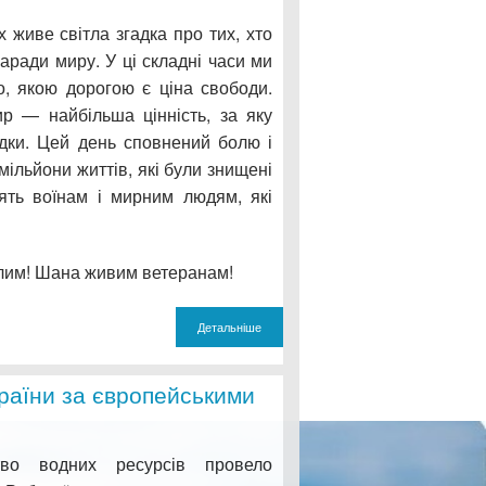
 живе світла згадка про тих, хто
заради миру. У ці складні часи ми
о, якою дорогою є ціна свободи.
р — найбільша цінність, за яку
дки. Цей день сповнений болю і
мільйони життів, які були знищені
’ять воїнам і мирним людям, які
блим! Шана живим ветеранам!
Детальніше
раїни за європейськими
тво водних ресурсів провело