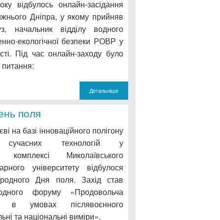
ку відбулось онлайн-засідання
ижнього Дніпра, у якому прийняв
з, начальник відділу водного
енно-екологічної безпеки РОВР у
сті. Під час онлайн-заходу було
 питання:
Детальніше
ень поля
ві на базі інноваційного полігону
сучасних технологій у
у комплексі Миколаївського
арного університету відбулося
ародного Дня поля. Захід став
одного форуму «Продовольча
и в умовах післявоєнного
ьні та національні виміри».