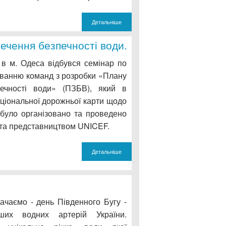
Детальніше
ечення безпечності води.
 в м. Одеса відбувся семінар по
ванню команд з розробки «Плану
печності води» (ПЗБВ), який в
ціональної дорожньої карти щодо
було організовано та проведено
та представництвом UNICEF.
Детальніше
ачаємо - день Південного Бугу -
ших водних артерій України.