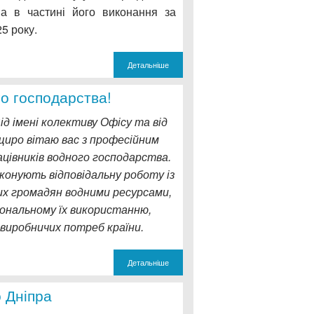
ма в частині його виконання за
5 року.
Детальніше
го господарства!
ід імені колективу Офісу та від
щиро вітаю вас з професійним
цівників водного господарства.
конують відповідальну роботу із
их громадян водними ресурсами,
ональному їх використанню,
виробничих потреб країни.
Детальніше
 Дніпра