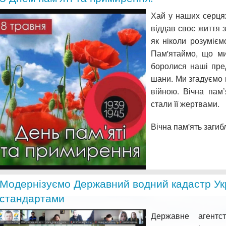
Хай у наших серцях
віддав своє життя 
як ніколи розумієм
Пам'ятаймо, що ми
боролися наші пре
шани. Ми згадуємо 
війною. Вічна пам
стали її жертвами.
Вічна пам'ять заги
Модернізуємо Державний водний кадастр Ук
стандартами
Державне агентс