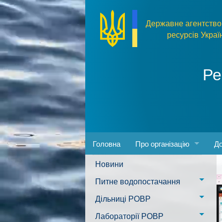
Перейти до основного матеріалу
Державне агентство
ресурсів Украї
Ре
Головна
Про організацію
До
Новини
Адреса та розпорядок ро
За
Питне водопостачання
Керівництво
Пр
м. Миколаїв
Дільниці РОВР
Положення
Фо
Казанківська ТГ
Новоодеська дільниця –
Лабораторії РОВР