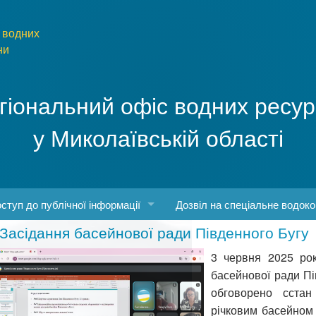
 водних
ни
гіональний офіс водних ресур
у Миколаївській області
ступ до публічної інформації
Дозвіл на спеціальне водок
Засідання басейнової ради Південного Бугу
боти
конодавство про доступ до публічної інформації
3 червня 2025 рок
о роботу з інформаційними запитами
басейнової ради Пі
обговорено сстан
рма та порядок запиту
річковим басейном 