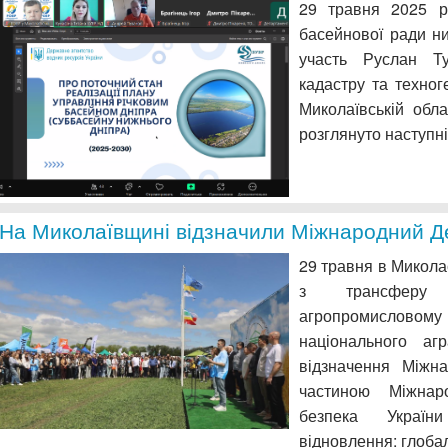
29 травня 2025 ро
басейнової ради н
участь Руслан Ту
кадастру та техног
Миколаївській обла
розглянуто наступні
На Миколаївщині відзначили Міжнародний Д
29 травня в Миколає
з трансферу 
агропромисловом
національного агр
відзначення Міжн
частиною Міжнар
безпека Україн
відновлення: глобал