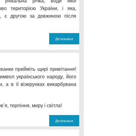
 унікальна річка, води якої
ово територією України, і яка,
, є другою за довжиною після
Детальніше
ванки прийміть щирі привітання!
мвол українського народу, його
ди, а в її візерунках викарбувана
’я, терпіння, миру і світла!
Детальніше