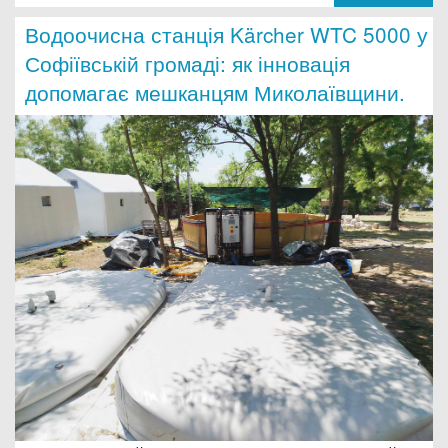
Водоочисна станція Kärcher WTC 5000 у
Софіївській громаді: як інновація
допомагає мешканцям Миколаївщини.