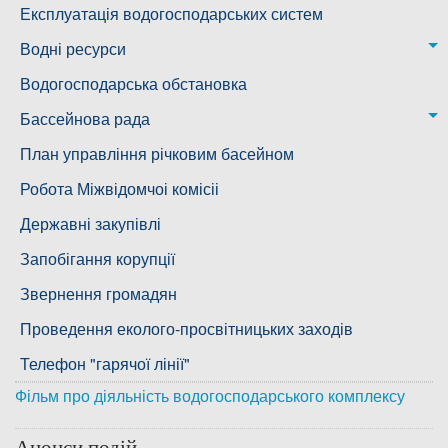
Ковалівська дільниця
Лабораторія питного водопостачання
Експлуатація водогосподарських систем
Новобузька дільниця
Водні ресурси
Снігурівська дільниця
Режими роботи водних об’єктів
Водогосподарська обстановка
Дільниця з обслуговування насосного обладнання та
Бассейнова рада
водоочисних установок
Басейнова рада Південного Бугу
План управління річковим басейном
Басейнова рада нижнього Дніпра
Робота Міжвідомчоі комісіі
Басейнова рада річок Причорномор'я
Державні закупівлі
Запобігання корупції
Звернення громадян
Проведення еколого-просвітницьких заходів
Телефон "гарячої лінії"
Фільм про діяльність водогосподарського комплексу
Анонси подій