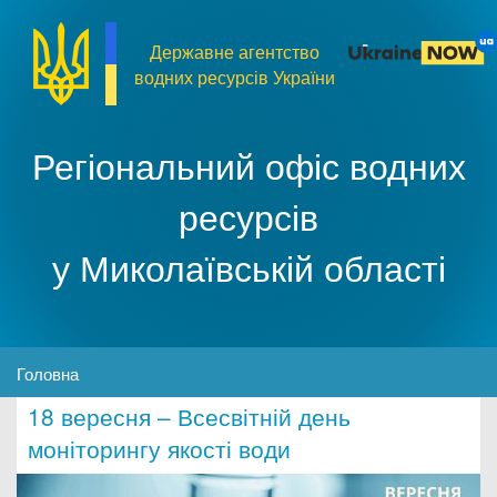
Перейти до основного матеріалу
Державне агентство
водних ресурсів України
Регіональний офіс водних
ресурсів
у Миколаївській області
MENU
Головна
18 вересня – Всесвітній день
Про організацію
моніторингу якості води
Доступ до публічної інформації