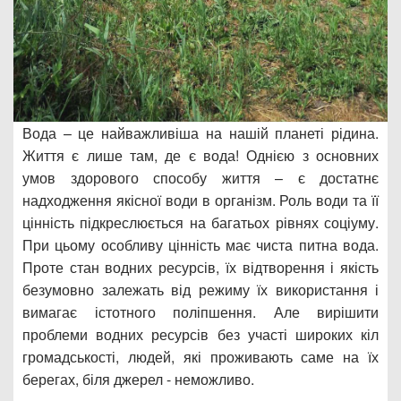
Вода – це найважливіша на нашій планеті рідина.
Життя є лише там, де є вода! Однією з основних
умов здорового способу життя – є достатнє
надходження якісної води в організм. Роль води та її
цінність підкреслюється на багатьох рівнях соціуму.
При цьому особливу цінність має чиста питна вода.
Проте стан водних ресурсів, їх відтворення і якість
безумовно залежать від режиму їх використання і
вимагає істотного поліпшення. Але вирішити
проблеми водних ресурсів без участі широких кіл
громадськості, людей, які проживають саме на їх
берегах, біля джерел - неможливо.