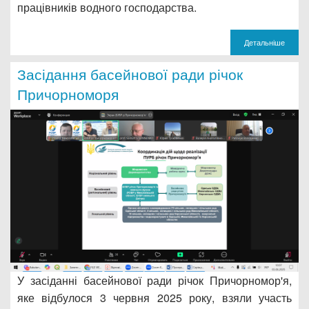
працівників водного господарства.
Детальніше
Засідання басейнової ради річок
Причорноморя
У засіданні басейнової ради річок Причорномор'я,
яке відбулося 3 червня 2025 року, взяли участь