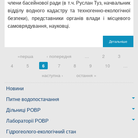
члени басейнової ради (в т.ч. Руслан Туз, начвальник
відділу водного кадастру та техногенно-екологічної
безпеки), представники органів влади і місцевого
самоврядування, науковці.
Детальніше
Сторінки
«перша
‹ попередня
…
2
3
4
5
6
7
8
9
10
…
наступна ›
остання »
Новини
Питне водопостачання
м. Миколаїв
Дільниці РОВР
Казанківська ТГ
Новоодеська дільниця – водогін № 1,2
Лабораторії РОВР
Воскресенська дільниця – водогін № 3
Лабораторія моніторингу вод
Гідрогеолого-екологічний стан