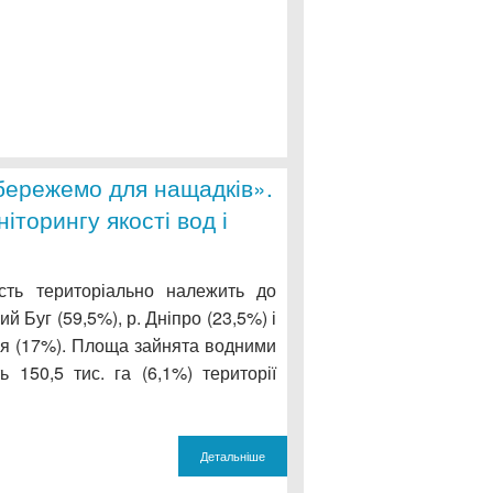
«Збережемо для нащадків».
торингу якості вод і
сть територіально належить до
й Буг (59,5%), р. Дніпро (23,5%) і
’я (17%). Площа зайнята водними
ь 150,5 тис. га (6,1%) території
Детальніше