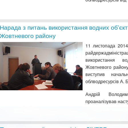
Нарада з питань використання водних об’єкті
Жовтневого району
11 листопада 2014
райдержадмініс
використання во
Жовтневого району
виступив началь
облводресурсів А. Б
Андрій Володи
проаналізував наст