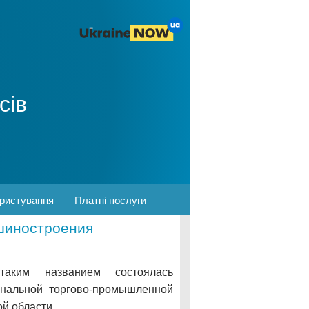
сів
ористування
Платні послуги
ашиностроения
таким названием состоялась
ональной торгово-промышленной
й области.