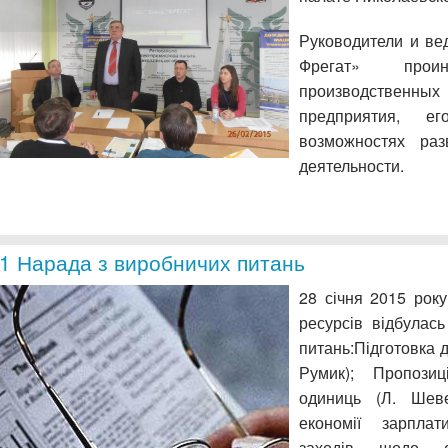
Руководители и в
Фрегат» прои
производствен
предприятия, е
возможностях ра
деятельности.
1 Нарада з виробничих питань
28 січня 2015 рок
ресурсів відбулас
питань:Підготовка 
Румик); Пропози
одиниць (Л. Шеве
економії зарплат
заходів щодо ек