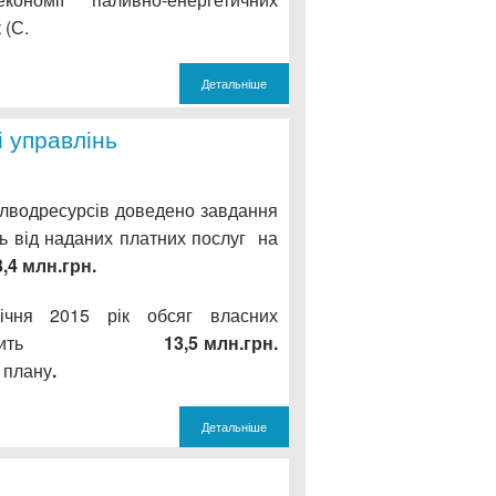
 (С.
Детальніше
і управлінь
лводресурсів доведено завдання
ь від наданих платних послуг на
3,4 млн.грн.
чня 2015 рік обсяг власних
 становить
13,5 млн.грн.
 плану
.
Детальніше