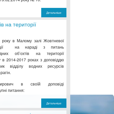
Детальніше
в на території
 року в Малому залі Жовтневої
трації на нараді з питань
дних об’єктів на території
 в 2014-2017 роках з доповіддю
ник відділу водних ресурсів
рагін.
мирович в своїй доповіді
упні питання:
Детальніше