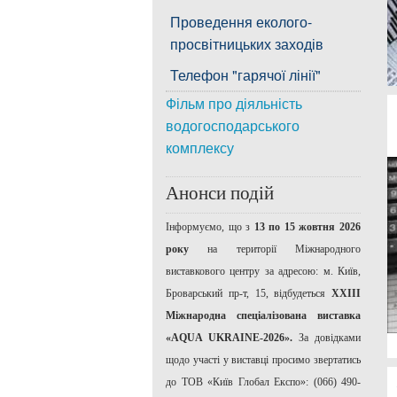
Проведення еколого-
просвітницьких заходів
Телефон "гарячої лінії"
Фільм про діяльність
водогосподарського
комплексу
Анонси подій
Інформуємо, що з
13 по 15 жовтня 2026
року
на території Міжнародного
виставкового центру за адресою: м. Київ,
Броварський пр-т, 15, відбудеться
ХХІІІ
Міжнародна спеціалізована виставка
«AQUA UKRAINE-2026».
За довідками
щодо участі у виставці просимо звертатись
до ТОВ «Київ Глобал Експо»: (066) 490-