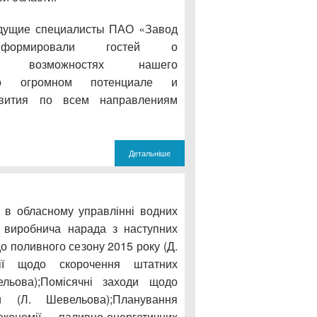
едущие специалисты ПАО «Завод
нформировали гостей о
ных возможностях нашего
го огромном потенциале и
звития по всем направлениям
Детальніше
у в обласному управлінні водних
ь виробнича нарада з наступних
до поливного сезону 2015 року (Д.
ції щодо скорочення штатних
льова);Помісячні заходи щодо
и (Л. Шевельова);Планування
ономії паливно-енергетичних