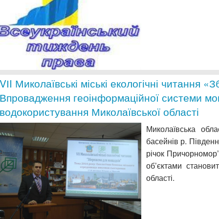
VІI Миколаївські міські екологічні читання 
Впровадження геоінформаційної системи моні
водокористування Миколаївської області
Миколаївська обла
басейнів р. Південни
річок Причорномор
об’єктами становит
області.