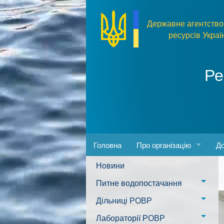
Перейти до основного матеріалу
Державне агентство
ресурсів Украї
Ре
Головна
Про організацію
До
Новини
Адреса та розпорядок ро
За
Питне водопостачання
Керівництво
Пр
м. Миколаїв
Дільниці РОВР
Положення
Фо
Казанківська ТГ
Новоодеська дільниця –
Лабораторії РОВР