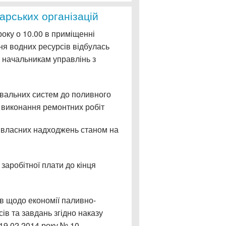
арських організацій
оку о 10.00 в приміщенні
ня водних ресурсів відбулась
 начальникам управлінь з
увальних систем до поливного
а виконання ремонтних робіт
 власних надходжень станом на
 заробітної плати до кінця
ів щодо економії паливно-
ів та завдань згідно наказу
19.02.2014 року № 10.