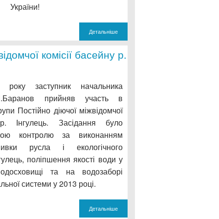
України!
Детальніше
ідомчої комісії басейну р.
 року заступник начальника
М.Баранов прийняв участь в
групи Постійно діючої міжвідомчої
р. Інгулець. Засідання було
тою контролю за виконанням
мивки русла і екологічного
гулець, поліпшення якості води у
водосховищі та на водозаборі
льної системи у 2013 році.
Детальніше