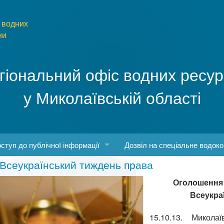
 водних
ни
гіональний офіс водних ресур
у Миколаївській області
ступ до публічної інформації
Дозвіл на спеціальне водок
Всеукраїнський тиждень права
боти
конодавство про доступ до публічної інформації
Оголошення 
о роботу з інформаційними запитами
Всеукра
рма та порядок запиту
15.10.13. Микола