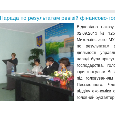
Нарада по результатам ревізій фінансово-го
Відповідно наказу
02.09.2013 № 12
Миколаївського МУ
по результатам ре
діяльності управ
нараді були присут
господарства, гол
юрисконсульти. Всь
під головуванням
Письменного. Чле
відділу економіки
головний бухгалтер