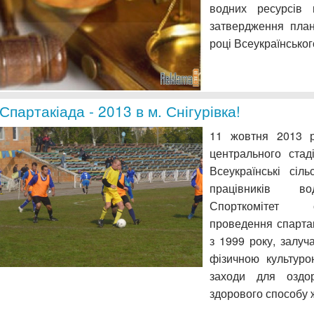
водних ресурсі
затвердження план
році Всеукраїнсько
Спартакіада - 2013 в м. Снігурівка!
11 жовтня 2013 р.
центрального ста
Всеукраїнські сіль
працівників вод
Спорткомітет о
проведення спарта
з 1999 року, залуч
фізичною культуро
заходи для оздор
здорового способу 