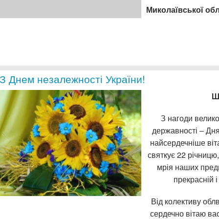
Миколаївської обл
З Днем незалежності України!
Ш
З нагоди велико
державності – Дня
найсердечніше віт
святкує 22 річницю
мрія наших предк
прекрасній і
Від колективу обл
сердечно вітаю ва