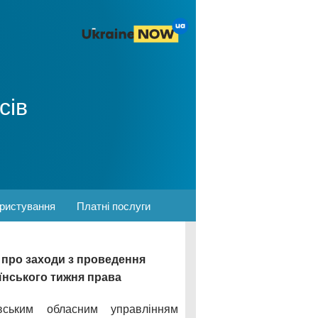
сів
ористування
Платні послуги
про заходи з проведення
їнського тижня права
ївським обласним управлінням