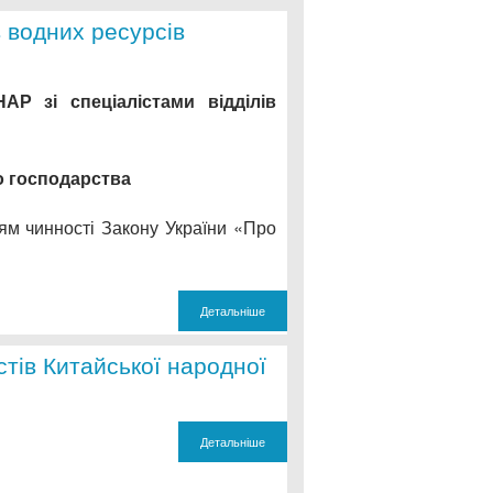
 водних ресурсів
Р зі спеціалістами відділів
о господарства
ням чинності Закону України «Про
Детальніше
стів Китайської народної
Детальніше