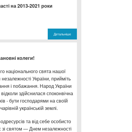
асті на 2013-2021 роки
Детальніше
ановні колеги!
го національного свята нашої
 незалежності України, прийміть
ання і побажання. Народ України
, відколи здійснилася споконвічна
ів - бути господарями на своїй
 чарівній українській землі.
водресурсів та від себе особисто
с зі святом — Днем незалежності