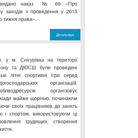
в видано наказ № 69 «Про
у заходів з проведення у 2013
го тижня права».
Детальніше
 у м. Снігурівка на території
діону та ДЮСШ були проведені
ські літні спортивні ігри серед
огосподарських організацій.
блводресурсів організовує
кіади майже щорічно, починаючи
аючи своїх працівників до занять
ю і спортом, використовуючи ці
овлення трудящих, створення
життя.