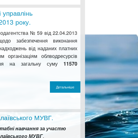
і управлінь
2013 року.
гентства № 59 від 22.04.2013
одо забезпечення виконання
надходжень від наданих платних
им організаціям облводресурсів
ня на загальну суму
11570
.
Детальніше
лаївського МУВГ.
табні навчання за участю
лаївського МУВГ
.