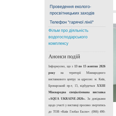
Проведення еколого-
просвітницьких заходів
Телефон "гарячої лінії"
Фільм про діяльність
водогосподарського
комплексу
Анонси подій
Інформуємо, що з
13 по 15 жовтня 2026
року
на території Міжнародного
виставкового центру за адресою: м. Київ,
Броварський пр-т, 15, відбудеться
ХХІІІ
Міжнародна спеціалізована виставка
«AQUA UKRAINE-2026».
За довідками
щодо участі у виставці просимо звертатись
до ТОВ «Київ Глобал Експо»: (066) 490-