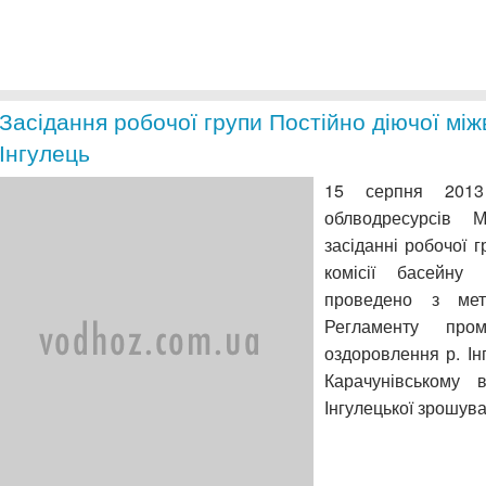
Засідання робочої групи Постійно діючої міжв
Інгулець
15 серпня 2013
облводресурсів 
засіданні робочої 
комісії басейну 
проведено з ме
Регламенту про
оздоровлення р. Ін
Карачунівському 
Інгулецької зрошува