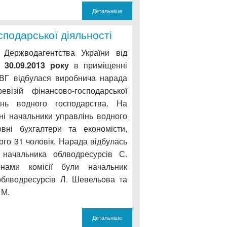
Детальніше
сподарської діяльності
 Держводагентства України від
5
30.09.2013 року
в приміщенні
ВГ відбулася виробнича нарада
візій фінансово-господарської
лінь водного господарства. На
ні начальники управлінь водного
овні бухгалтери та економісти,
ого 31 чоловік. Нарада відбулась
 начальника облводресурсів С.
нами комісії були начальник
 облводресурсів Л. Шевельова та
 М.
Детальніше