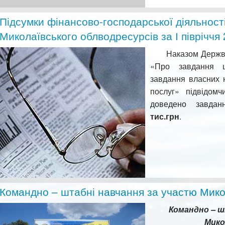
Підсумки фінансово-господарської діяльност
Миколаївського облводресурсів за І півріччя 
Наказом Держвода
«Про завдання щ
завдання власних 
послуг» підвідомч
доведено завдан
тис.грн
Командно – штабні навчання за участю Мико
Командно – ш
Мико