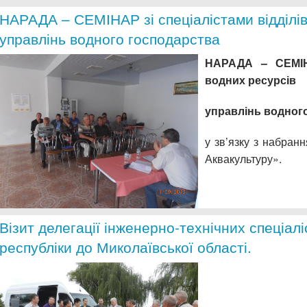
НАРАДА – СЕМІНАР зі спеціалістами відділів
управлінь водного господарства
НАРАДА – СЕМІНА
водних ресурсів
управлінь водног
у зв’язку з набран
Аквакультуру».
Візит делегації інженерно-технічних спеціалі
республіки до Миколаївської області.