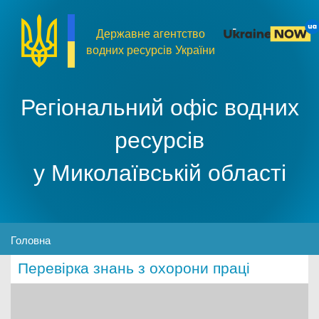
Перейти до основного матеріалу
Державне агентство
водних ресурсів України
Регіональний офіс водних
ресурсів
у Миколаївській області
MENU
Головна
Перевірка знань з охорони праці
Про організацію
Доступ до публічної інформації