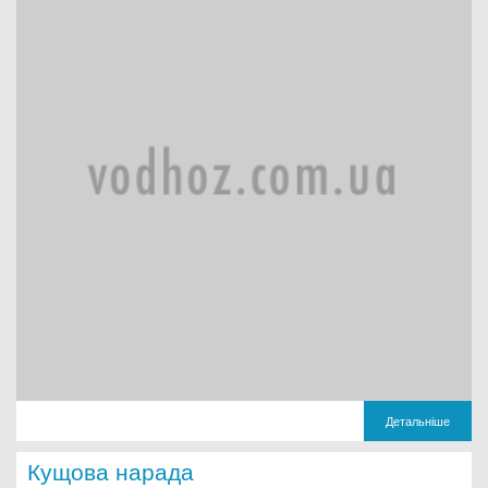
Дозвіл на спеціальне водокористування
Платні послуги
Детальніше
Кущова нарада