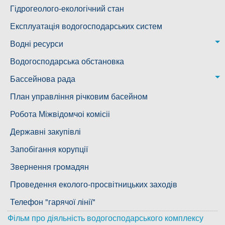
Воскресенська дільниця – водогін № 3
Лабораторія моніторингу вод
Гідрогеолого-екологічний стан
Ковалівська дільниця
Лабораторія питного водопостачання
Експлуатація водогосподарських систем
Новобузька дільниця
Водні ресурси
Снігурівська дільниця
Режими роботи водних об’єктів
Водогосподарська обстановка
Дільниця з обслуговування насосного обладнання та
Бассейнова рада
водоочисних установок
Басейнова рада Південного Бугу
План управління річковим басейном
Басейнова рада нижнього Дніпра
Робота Міжвідомчоі комісіі
Басейнова рада річок Причорномор'я
Державні закупівлі
Запобігання корупції
Звернення громадян
Проведення еколого-просвітницьких заходів
Телефон "гарячої лінії"
Фільм про діяльність водогосподарського комплексу