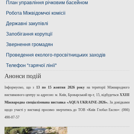
Басейнова рада Південного Бугу
План управління річковим басейном
Басейнова рада нижнього Дніпра
Робота Міжвідомчоі комісіі
Басейнова рада річок Причорномор'я
Державні закупівлі
Запобігання корупції
Звернення громадян
Проведення еколого-просвітницьких заходів
Телефон "гарячої лінії"
Анонси подій
Інформуємо, що з
13 по 15 жовтня 2026 року
на території Міжнародного
виставкового центру за адресою: м. Київ, Броварський пр-т, 15, відбудеться
ХХІІІ
Міжнародна спеціалізована виставка «AQUA UKRAINE-2026».
За довідками
щодо участі у виставці просимо звертатись до ТОВ «Київ Глобал Експо»: (066)
490-07-57