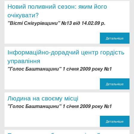
Новий поливний сезон: яким його
Дозвіл на спеціальне водокористування
очікувати?
"Вісті Снігурівщини" №13 від 14.02.09 р.
Платні послуги
Детальніше
Інформаційно-дорадчий центр гордість
управління
"Голос Баштанщини" 1 січня 2009 року №1
Детальніше
Людина на своєму місці
"Голос Баштанщини" 1 січня 2009 року №1
Детальніше