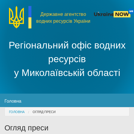
Перейти до основного матеріалу
Державне агентство
водних ресурсів України
Регіональний офіс водних
ресурсів
у Миколаївській області
MENU
Головна
You are here
ГОЛОВНА
ОГЛЯД ПРЕСИ
Про організацію
Огляд преси
Доступ до публічної інформації