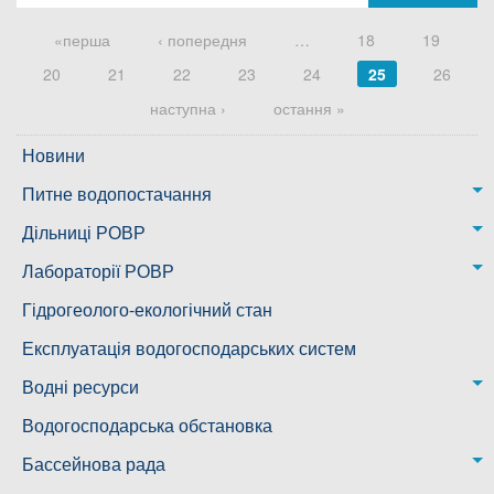
Сторінки
«перша
‹ попередня
…
18
19
20
21
22
23
24
25
26
наступна ›
остання »
Новини
Питне водопостачання
м. Миколаїв
Дільниці РОВР
Казанківська ТГ
Новоодеська дільниця – водогін № 1,2
Лабораторії РОВР
Воскресенська дільниця – водогін № 3
Лабораторія моніторингу вод
Гідрогеолого-екологічний стан
Ковалівська дільниця
Лабораторія питного водопостачання
Експлуатація водогосподарських систем
Новобузька дільниця
Водні ресурси
Снігурівська дільниця
Режими роботи водних об’єктів
Водогосподарська обстановка
Дільниця з обслуговування насосного обладнання та
Бассейнова рада
водоочисних установок